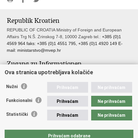
Drucke
Auf
Auf
diese
Facebook
Twitter
Republik Kroatien
Seite
teilen
teilen
REPUBLIC OF CROATIA Ministry of Foreign and European
Affairs Trg N.Š. Zrinskog 7-8, 10000 Zagreb tel.:
+385 (0)1
4569 964 faks: +385 (0)1 4551 795, +385 (0)1 4920 149 E-
mail:
ministarstvo@mvep.hr
Zugang zu Informationen
Ova stranica upotrebljava kolačiće
Pristup informacijama
Službenik za zaštitu osobnih podataka
Nužni
Nepravilnosti
Prihvaćam
Ne prihvaćam
Neetično postupanje
Funkcionalni
Prihvaćam
Ne prihvaćam
Wichtige Links
Statistički
Prihvaćam
Ne prihvaćam
Javna nabava u MVEP-u
Natječaji
Nadzor rada i unutarnja revizija službe vanjskih poslova
Prihvaćam odabrane
Pučki pravobranitelj