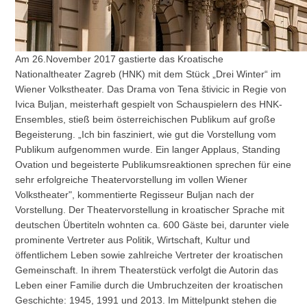
Am 26.November 2017 gastierte das Kroatische
Nationaltheater Zagreb (HNK) mit dem Stück „Drei Winter“ im
Wiener Volkstheater. Das Drama von Tena štivicic in Regie von
Ivica Buljan, meisterhaft gespielt von Schauspielern des HNK-
Ensembles, stieß beim österreichischen Publikum auf große
Begeisterung. „Ich bin fasziniert, wie gut die Vorstellung vom
Publikum aufgenommen wurde. Ein langer Applaus, Standing
Ovation und begeisterte Publikums­reaktionen sprechen für eine
sehr erfolgreiche Theatervorstellung im vollen Wiener
Volkstheater", kommentierte Regisseur Buljan nach der
Vorstellung. Der Theatervorstellung in kroatischer Sprache mit
deutschen Übertiteln wohnten ca. 600 Gäste bei, darunter viele
prominente Vertreter aus Politik, Wirtschaft, Kultur und
öffentlichem Leben sowie zahlreiche Vertreter der kroatischen
Gemeinschaft. In ihrem Theaterstück verfolgt die Autorin das
Leben einer Familie durch die Umbruchzeiten der kroatischen
Geschichte: 1945, 1991 und 2013. Im Mittelpunkt stehen die