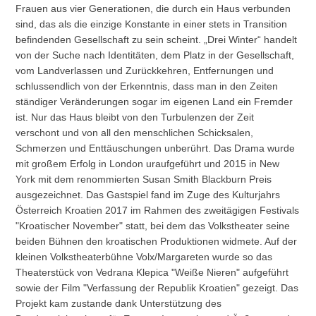
Frauen aus vier Generationen, die durch ein Haus verbunden
sind, das als die einzige Konstante in einer stets in Transition
befindenden Gesellschaft zu sein scheint. „Drei Winter“ handelt
von der Suche nach Identitäten, dem Platz in der Gesellschaft,
vom Landverlassen und Zurückkehren, Entfernungen und
schlussendlich von der Erkenntnis, dass man in den Zeiten
ständiger Veränderungen sogar im eigenen Land ein Fremder
ist. Nur das Haus bleibt von den Turbulenzen der Zeit
verschont und von all den menschlichen Schicksalen,
Schmerzen und Enttäuschungen unberührt. Das Drama wurde
mit großem Erfolg in London uraufgeführt und 2015 in New
York mit dem renommierten Susan Smith Blackburn Preis
ausgezeichnet. Das Gastspiel fand im Zuge des Kulturjahrs
Österreich Kroatien 2017 im Rahmen des zweitägigen Festivals
"Kroatischer November" statt, bei dem das Volkstheater seine
beiden Bühnen den kroatischen Produktionen widmete. Auf der
kleinen Volkstheaterbühne Volx/Margareten wurde so das
Theaterstück von Vedrana Klepica "Weiße Nieren" aufgeführt
sowie der Film "Verfassung der Republik Kroatien" gezeigt. Das
Projekt kam zustande dank Unterstützung des