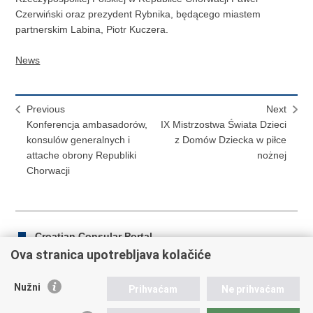
Czerwiński oraz prezydent Rybnika, będącego miastem
partnerskim Labina, Piotr Kuczera.
News
Previous
Next
Konferencja ambasadorów,
IX Mistrzostwa Świata Dzieci
konsulów generalnych i
z Domów Dziecka w piłce
attache obrony Republiki
nożnej
Chorwacji
Croatian Consular Portal
Ova stranica upotrebljava kolačiće
Nužni
Prihvaćam
Ne prihvaćam
Print
Share
Share