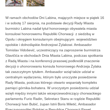
W ramach obchodów Dni Labina, mających miejsce w piątek 16
i w sobotę 17 sierpnia, na podstawie decyzji Rady Miasta
burmistrz Labina nadał tytuł honorowego obywatela miasta
konsulowi honorowemu Republiki Chorwacji z siedzibą w
Opolu i okręgiem konsularnym obejmującym województwo
opolskie i dolnośląskie Andrzejowi Żylakowi. Ambasador
Tomislav Vidošević, uczestniczący na zaproszenie burmistrza
Glavičića w obchodach Dnia Miasta Labina, podczas spotkania
z Radą Miasta i na konferencji prasowej podkreślił znaczenie
decyzji o uhonorowaniu konsula honorowego Andrzeja Żylaka
tak zaszczytnym tytułem. Ambasador wziął także udział w
centralnym wydarzeniu, którym było uroczyste posiedzenie
Rady Miasta, podczas którego otwarto wspaniały kompleks
pamięci górnika-bohatera. W uroczystym posiedzeniu udział
wzięli między innymi także wiceprzewodniczący chorwackiego
parlamentu Furio Radin, Sekretarz Stanu w rządzie Republiki
Chorwacji Ivan Bubić, żupan Istrii Boris Miletić, Ambasador
Rzeczypospolitej Polskiej w Republice Chorwacji Paweł