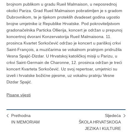
brojnom publikom u gradu Rueil Malmaison, u neposrednoj
okolici Pariza. Grad Rueil Malmaison pobratimljen je s gradom
Dubrovnikom, te je tijekom proteklih dvadeset godina ugostio
brojne umjetnike iz Republike Hrvatske. Pod pokroviteljstvom
gradonačelnika Particka Ollierija, koncert je održan u prepunoj
koncertnoj dvorani Konzervatorija Rueil Malmaisona. 11.
prosinca Kvartet Sorkočević održao je koncert u pariškoj crkvi
Saint-François, a muzičarima se vokalnom pratnjom pridružila
Vesna Spajić-Dizdar. U Hrvatskoj katoličkoj misiji u Parizu, u
crkvi Saint-Germain de Charonne, 12. prosinca održan je treći
koncert Kvarteta Sorkočević. Uz svoj repertoar, umjetnici su
izveli i hrvatske božićne pjesme, uz vokalnu pratnju Vesne
Dizdar Spajić.
Pisane vijesti
Prethodna
Sljedeća
IN MEMORIAM
ŠKOLA HRVATSKOGA
JEZIKA I KULTURE