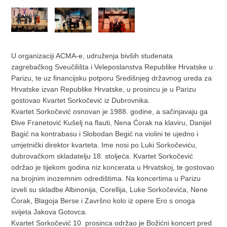
U organizaciji ACMA-e, udruženja bivših studenata
zagrebačkog Sveučilišta i Veleposlanstva Republike Hrvatske u
Parizu, te uz financijsku potporu Središnjeg državnog ureda za
Hrvatske izvan Republike Hrvatske, u prosincu je u Parizu
gostovao Kvartet Sorkočević iz Dubrovnika.
Kvartet Sorkočević osnovan je 1988. godine, a sačinjavaju ga
Đive Franetović Kušelj na flauti, Nena Ćorak na klaviru, Danijel
Bagić na kontrabasu i Slobodan Begić na violini te ujedno i
umjetnički direktor kvarteta. Ime nosi po Luki Sorkočeviću,
dubrovačkom skladatelju 18. stoljeća. Kvartet Sorkočević
održao je tijekom godina niz koncerata u Hrvatskoj, te gostovao
na brojnim inozemnim odredištima. Na koncertima u Parizu
izveli su skladbe Albinonija, Corellija, Luke Sorkočevića, Nene
Ćorak, Blagoja Berse i Završno kolo iz opere Ero s onoga
svijeta Jakova Gotovca.
Kvartet Sorkočević 10. prosinca održao je Božićni koncert pred