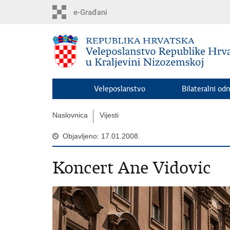
Preskoči
na
glavni
sadržaj
Veleposlanstvo
Bilateralni odn
Naslovnica
Vijesti
Objavljeno: 17.01.2008.
Koncert Ane Vidovic