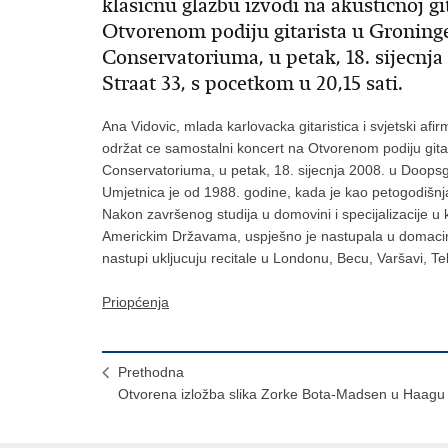
klasicnu glazbu izvodi na akusticnoj gi
Otvorenom podiju gitarista u Groning
Conservatoriuma, u petak, 18. sijecnj
Straat 33, s pocetkom u 20,15 sati.
Ana Vidovic, mlada karlovacka gitaristica i svjetski afir
održat ce samostalni koncert na Otvorenom podiju gita
Conservatoriuma, u petak, 18. sijecnja 2008. u Doopsg
Umjetnica je od 1988. godine, kada je kao petogodišnjak
Nakon završenog studija u domovini i specijalizacije u
Americkim Državama, uspješno je nastupala u domacim
nastupi ukljucuju recitale u Londonu, Becu, Varšavi, Tel
Priopćenja
Prethodna
Otvorena izložba slika Zorke Bota-Madsen u Haagu