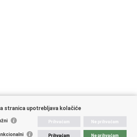
a stranica upotrebljava kolačiće
žni
Prihvaćam
Ne prihvaćam
nkcionalni
Prihvaćam
Ne prihvaćam