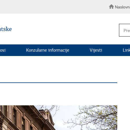
Naslovn
osi
Konzularne informacije
Vijesti
Lin