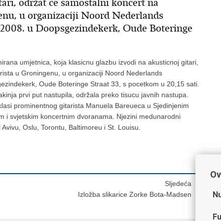
tari, održat ce samostalni koncert na
enu, u organizaciji Noord Nederlands
a 2008. u Doopsgezindekerk, Oude Boteringe
mirana umjetnica, koja klasicnu glazbu izvodi na akusticnoj gitari,
rista u Groningenu, u organizaciji Noord Nederlands
ezindekerk, Oude Boteringe Straat 33, s pocetkom u 20,15 sati.
inja prvi put nastupila, održala preko tisucu javnih nastupa.
 klasi prominentnog gitarista Manuela Bareueca u Sjedinjenim
 i svjetskim koncertnim dvoranama. Njezini medunarodni
 Avivu, Oslu, Torontu, Baltimoreu i St. Louisu.
Ov
Sljedeća
Nu
Izložba slikarice Zorke Bota-Madsen
Fu