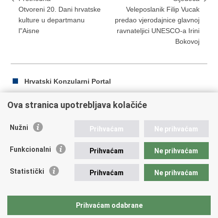
Otvoreni 20. Dani hrvatske
Veleposlanik Filip Vucak
kulture u departmanu
predao vjerodajnice glavnoj
l"Aisne
ravnateljici UNESCO-a Irini
Bokovoj
Hrvatski Konzularni Portal
Ova stranica upotrebljava kolačiće
Ispiši
Podijeli
Podijeli
Nužni
Prihvaćam
Ne prihvaćam
stranicu
na
na
Republika Hrvatska
Facebooku
Twitteru
Funkcionalni
Prihvaćam
Ne prihvaćam
Ministarstvo vanjskih i europskih poslova
Statistički
Prihvaćam
Ne prihvaćam
Trg N.Š. Zrinskog 7-8, 10000 Zagreb
tel.:
+385 (0)1 4569 964
fax: +385 (0)1 4551 795, +385 (0)1 4920 149
Prihvaćam odabrane
E-adresa:
ministarstvo@mvep.hr