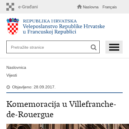
Preskoči
na
Naslovna
Français
glavni
sadržaj
Naslovnica
Vijesti
Objavljeno: 28.09.2017.
Komemoracija u Villefranche-
de-Rouergue