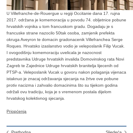
U Villefranche-de-Rouergue u regiji Occitanie dana 17. rujna
2017. održana je komemoracija u povodu 74. obljetnice pobune
hrvatskih vojnika u tom francuskom gradu. Dogadaju je s
francuske strane nazocilo 50tak osoba, zamjenik prefekta
okruga Aveyron te domacin gradonacenik Villefranchea Serge
Roques. Hrvatsko izaslanstvo vodio je veleposlanik Filip Vucak.
I ovogodišnju komemoraciju uvelicala je nazocnost
predstavnika Udruge hrvatskih invalida Domovinskog rata Novi
Zagreb te Zajednice Udruge hrvatskih branitelja lijecenih od
PTSP-a. Veleposlanik Vucak u govoru nakon polaganja vijenaca
istaknuo je znacaj održavanja sjecanja na žrtve ove pobune
protiv nacizma i zahvalio domacinima što su tijekom godina
održali ovu tradiciju, koja je s vremenom postala dijelom
hrvatskog kolektivnog sjecanja.
Priopćenja
Prethodna
Sljedeća