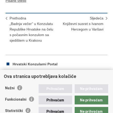
Pisane vijesti
Prethodna
Sljedeća
„Badnja večer” u Konzulatu
Književni susret s Ivanom
Republike Hrvatske na čelu
Hercegom u Varšavi
s počasnim konzulom sa
sjedištem u Krakovu
Hrvatski Konzularni Portal
Ova stranica upotrebljava kolačiće
Ispiši
Podijeli
Podijeli
Nužni
Prihvaćam
Ne prihvaćam
stranicu
na
na
Republika Hrvatska
Facebooku
Twitteru
Funkcionalni
Prihvaćam
Ne prihvaćam
Ministarstvo vanjskih i europskih poslova
Statistički
Prihvaćam
Ne prihvaćam
Trg N.Š. Zrinskog 7-8, 10000 Zagreb