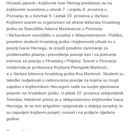
Hrvatski pjesnik i književnik Ivan Herceg predstavio se na
književnim susretima u utorak 7. i srijedu 8. prosinca u
Poznanju te u četvrtak 9. i petak 10. prosinca u Varšavi.
Književni susreti su organizirani od strane lektorata hrvatskog
jezika na Sveučilištu Adama Mickiewicza u Poznanju
i Varšavskom sveučilištu u suradnji s Veleposlanstvom. Publika,
posebno studenti hrvatskog jezika i književnosti uživali su u
poeziji Ivana Hercega, te izrazili posebno zanimanje za
problematiku pisanja i prevođenja poezije kao i za poticanje
interesa za poeziju u Hrvatskoj i Poljskoj. Susret u Poznanju
moderirala je profesorica Krystyna Pieniążek-Marković,
a u Varšavi lektorica hrvatskog jezika Ana Marković. Studenti su
također sudjelovali u radionicama poezije na kojima su mogli
zajedno s književnikom Hercegom raditi na svojim pjesmama
pisanim na hrvatskom jeziku. U petak 10. prosinca veleposlanik
Tomislav Vidošević primio je u Veleposlanstvu književnika Ivana
Hercega, te se tom prigodom razgovaralo o daljnjoj suradnji, te
su najavljeni književni posjeti i susreti i na proljeće sljedeće
godine.