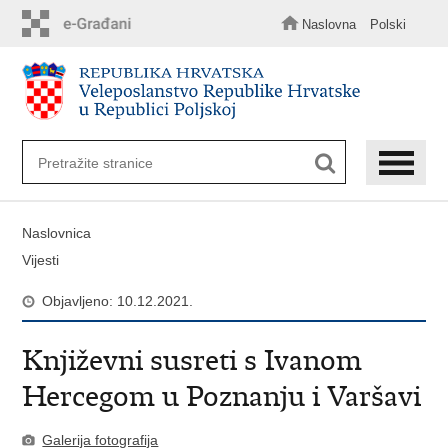
Preskoči
na
Naslovna
Polski
glavni
sadržaj
Naslovnica
Vijesti
Objavljeno: 10.12.2021.
Književni susreti s Ivanom
Hercegom u Poznanju i Varšavi
Galerija fotografija