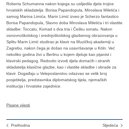
Roberta Schumanna nakon kojega su uslijedila djela trojice
hrvatskih skladatelja: Borisa Papandopula, Miroslava Miletića i
samog Marina Limića. Marin Limić izveo je Scherzo fantastico
Borisa Papandopula, Slavno doba Miroslava Miletića i tri vlastite
skladbe: Toccatu, Komad s dva tria i Češku sonatu. Nakon
osnovnoškolskog i srednjoškolskog glazbenog obrazovanja u
Splitu Marin Limić studirao je klavir na Muzičkoj akademiji u
Zagrebu, nakon čega je došao na usavršavanje u Köln. Već
nekoliko godina živi u Berlinu u kojem djeluje kao pijanist i
klavirski pedagog. Redovito izvodi djela domaćih i stranih
skladatelja klasične glazbe, kao i vlastite skladbe i obrade za
klavir. Događaju u Veleposlanstvu odazvao se velik broj
posjetitelja, predstavnika diplomatskog tijela, njemačkih
institucija i hrvatske zajednice.
Pisane vijesti
Prethodna
Sljedeća