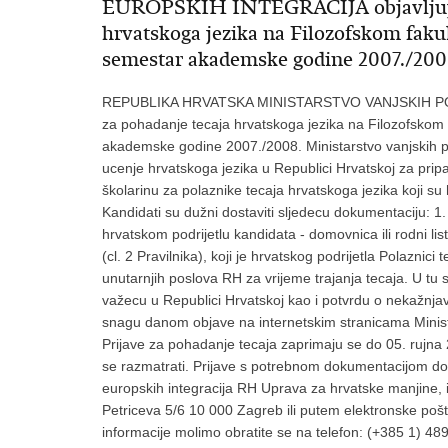
EUROPSKIH INTEGRACIJA objavljuje
hrvatskoga jezika na Filozofskom fakul
semestar akademske godine 2007./200
REPUBLIKA HRVATSKA MINISTARSTVO VANJSKIH POS
za pohadanje tecaja hrvatskoga jezika na Filozofskom f
akademske godine 2007./2008. Ministarstvo vanjskih po
ucenje hrvatskoga jezika u Republici Hrvatskoj za pri
školarinu za polaznike tecaja hrvatskoga jezika koji su
Kandidati su dužni dostaviti sljedecu dokumentaciju: 1.
hrvatskom podrijetlu kandidata - domovnica ili rodni lis
(cl. 2 Pravilnika), koji je hrvatskog podrijetla Polaznici
unutarnjih poslova RH za vrijeme trajanja tecaja. U tu 
važecu u Republici Hrvatskoj kao i potvrdu o nekažnjav
snagu danom objave na internetskim stranicama Minista
Prijave za pohadanje tecaja zaprimaju se do 05. rujn
se razmatrati. Prijave s potrebnom dokumentacijom dost
europskih integracija RH Uprava za hrvatske manjine, is
Petriceva 5/6 10 000 Zagreb ili putem elektronske po
informacije molimo obratite se na telefon: (+385 1) 48