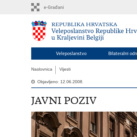
Preskoči
na
glavni
sadržaj
Veleposlanstvo
Bilateralni odn
Naslovnica
Vijesti
Objavljeno: 12.06.2008.
JAVNI POZIV