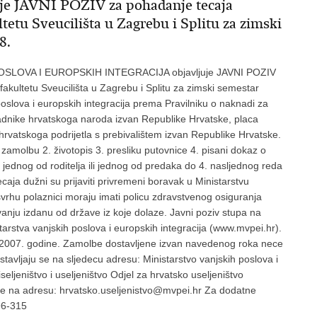
 JAVNI POZIV za pohadanje tecaja
tetu Sveucilišta u Zagrebu i Splitu za zimski
8.
LOVA I EUROPSKIH INTEGRACIJA objavljuje JAVNI POZIV
akultetu Sveucilišta u Zagrebu i Splitu za zimski semestar
slova i europskih integracija prema Pravilniku o naknadi za
padnike hrvatskoga naroda izvan Republike Hrvatske, placa
 hrvatskoga podrijetla s prebivalištem izvan Republike Hrvatske.
 zamolbu 2. životopis 3. presliku putovnice 4. pisani dokaz o
t jednog od roditelja ili jednog od predaka do 4. nasljednog reda
 tecaja dužni su prijaviti privremeni boravak u Ministarstvu
svrhu polaznici moraju imati policu zdravstvenog osiguranja
anju izdanu od države iz koje dolaze. Javni poziv stupa na
rstva vanjskih poslova i europskih integracija (www.mvpei.hr).
a 2007. godine. Zamolbe dostavljene izvan navedenog roka nece
avljaju se na sljedecu adresu: Ministarstvo vanjskih poslova i
eljeništvo i useljeništvo Odjel za hrvatsko useljeništvo
šte na adresu: hrvatsko.useljenistvo@mvpei.hr Za dodatne
96-315