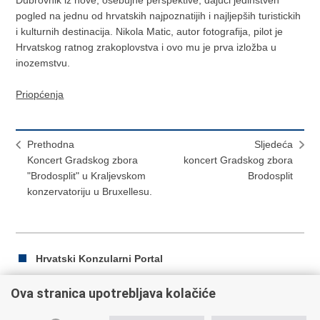
Dubrovnik iz nove, osebujne perspektive, dajuci jedinstven
pogled na jednu od hrvatskih najpoznatijih i najljepših turistickih
i kulturnih destinacija. Nikola Matic, autor fotografija, pilot je
Hrvatskog ratnog zrakoplovstva i ovo mu je prva izložba u
inozemstvu.
Priopćenja
Prethodna
Sljedeća
Koncert Gradskog zbora
koncert Gradskog zbora
"Brodosplit" u Kraljevskom
Brodosplit
konzervatoriju u Bruxellesu.
Hrvatski Konzularni Portal
Ova stranica upotrebljava kolačiće