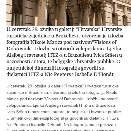
U cetvrtak, 29. ožujka u galeriji "Hrvatska" Hrvatske
turisticke zajednice u Bruxellesu, otvorena je izložba
fotografija Nikole Matica pod nazivom"Visions of
Dubrovnik". Izložbu su otvorili veleposlanica Ljerka
Alajbeg i ravnatelj HTZ-a u Bruxellesu Ivica Sršen u
nazocnosti autora, te belgijske i hrvatske publike. O
umjetnickoj dimenziji fotografija govorili su
djelatnici HTZ-a Nic Peeters i Isabelle D'Hondt.
U cetvrtak, 29. ožujka u galeriji "Hrvatska" Hrvatske turisticke
zajednice u Bruxellesu, otvorena je izložba fotografija Nikole
Matica pod nazivom"Visions of Dubrovnik". Izložbu su otvorili
veleposlanica Ljerka Alajbeg i ravnatelj HTZ-a u Bruxellesu
Ivica Sršen u nazocnosti autora, te belgijske i hrvatske publike.
O umjetnickoj dimenziji fotografija govorili su djelatnici HTZ-a
Nic Peeters i Isabelle D'Hondt. Na fotografijama je prikazan