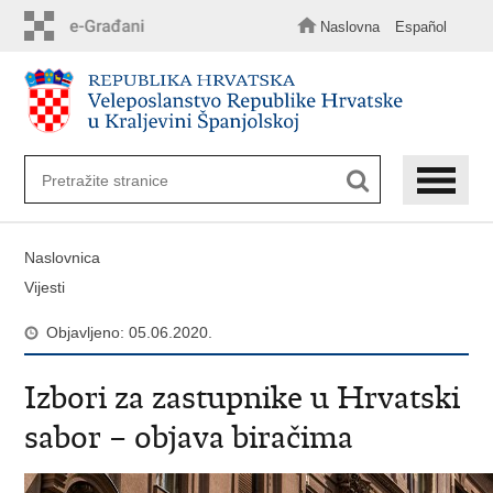
Preskoči
na
Naslovna
Español
glavni
sadržaj
Naslovnica
Vijesti
Objavljeno: 05.06.2020.
Izbori za zastupnike u Hrvatski
sabor – objava biračima