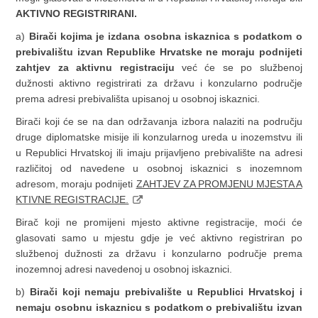
AKTIVNO REGISTRIRANI.
a)
Birači kojima je izdana osobna iskaznica s podatkom o
prebivalištu izvan Republike Hrvatske ne moraju podnijeti
zahtjev za aktivnu registraciju
već će se po službenoj
dužnosti aktivno registrirati za državu i konzularno područje
prema adresi prebivališta upisanoj u osobnoj iskaznici.
Birači koji će se na dan održavanja izbora nalaziti na području
druge diplomatske misije ili konzularnog ureda u inozemstvu ili
u Republici Hrvatskoj ili imaju prijavljeno prebivalište na adresi
različitoj od navedene u osobnoj iskaznici s inozemnom
adresom, moraju podnijeti
ZAHTJEV ZA PROMJENU MJESTA A
KTIVNE REGISTRACIJE.
Birač koji ne promijeni mjesto aktivne registracije, moći će
glasovati samo u mjestu gdje je već aktivno registriran po
službenoj dužnosti za državu i konzularno područje prema
inozemnoj adresi navedenoj u osobnoj iskaznici.
b)
Birači koji nemaju prebivalište u Republici Hrvatskoj i
nemaju osobnu iskaznicu s podatkom o prebivalištu izvan