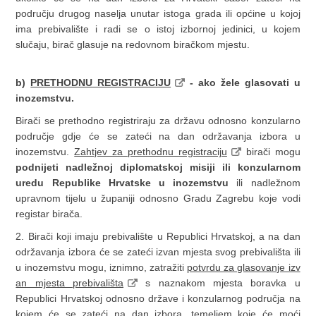
području drugog naselja unutar istoga grada ili općine u kojoj
ima prebivalište i radi se o istoj izbornoj jedinici, u kojem
slučaju, birač glasuje na redovnom biračkom mjestu.
b)
PRETHODNU REGISTRACIJU
- ako žele glasovati u
inozemstvu.
Birači se prethodno registriraju za državu odnosno konzularno
područje gdje će se zateći na dan održavanja izbora u
inozemstvu.
Zahtjev za prethodnu registraciju
birači mogu
podnijeti nadležnoj diplomatskoj misiji ili konzularnom
uredu Republike Hrvatske u inozemstvu
ili nadležnom
upravnom tijelu u županiji odnosno Gradu Zagrebu koje vodi
registar birača.
2. Birači koji imaju prebivalište u Republici Hrvatskoj, a na dan
održavanja izbora će se zateći izvan mjesta svog prebivališta ili
u inozemstvu mogu, iznimno, zatražiti
potvrdu za glasovanje izv
an mjesta prebivališta
s naznakom mjesta boravka u
Republici Hrvatskoj odnosno države i konzularnog područja na
kojem će se zateći na dan izbora, temeljem koje će moći