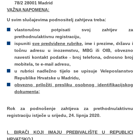
78/2 28001 Madrid
VAŽNA NAPOMENA:
U svim slučajevima podnositelj zahtjeva treba:
vlastoručno potpisati svoj zahtjev za
prethodnu/aktivnu registraciju,
ispuniti
sve predviđene rubrike
, ime i prezime, državu i
točnu adresu u inozemstvu, MBG ili OIB, obvezno
navesti kontakt podatke - broj telefona, odnosno broj
mobitela, te e-mail adresu,
u rubrici nadležno tijelo se upisuje Veleposlanstvo
Republike Hrvatske u Madridu,
obvezno priložiti presliku osobnog identifikacijskog
dokumenta;
Rok za podnošenje zahtjeva za prethodnu/aktivnu
registraciju istječe u srijedu, 24. lipnja 2020.
I. BIRAČI KOJI IMAJU PREBIVALIŠTE U REPUBLICI
HRVATSKOJ