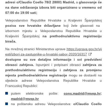
adresi c/Claudio Coello 78/2 28001 Madrid,
a
glasovanje će
na dane održavanja izbora biti organizirano u vremenu od
07:00 do 19:00 sati;
Veleposlanstvo Republike Hrvatske u Kraljevini Španjolskoj
poziva sve hrvatske državljane
koji žele glasovati na
izbornom mjestu u Veleposlanstvu Republike Hrvatske u
Kraljevini Španjolskoj
na prethodnu/aktivnu registraciju
birača.
Na mrežnoj stranici Ministarstva uprave
https://uprava.gov.hr/vij
esti/izbori-za-zastupnike-u-hrvatski-sabor-2020/16317
dostupne su sve detaljne informacije i svi predviđeni
obrasci zahtjeva.
Ispunjeni i potpisani obrasci
zahtjeva za
prethodnu/aktivnu registraciju i zahtjeva za promjenu
mjesta prethodne/aktivne registracije
mogu se dostaviti na
sljedeće adrese Veleposlanstva Republike Hrvatske u
Francuskoj Republici:
putem elektronske pošte:
cons.madrid@mvep.hr
;
madrid
@mvep.hr
na poštansku adresu Veleposlanstva:
c/Claudio Coello