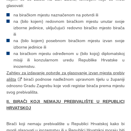
glasovati:
na biračkom mjestu naznačenom na potvrdi ili
na (bilo kojem) redovnom biračkom mjestu unutar svoje
izborne jedinice, uključujući redovno biračko mjesto birača
ili
na (bilo kojem) posebnom biračkom mjestu izvan svoje
izborne jedinice ili
na biračkom mjestu određenom u (bilo kojoj) diplomatskoj
misiji ili konzularnom uredu Republike Hrvatske u
inozemstvu.
Zahtjev za izdavanje potvrde za glasovanje izvan mjesta prebiv
ališta
birači podnose nadležnom upravnom tijelu u županiji
odnosno Gradu Zagrebu koje vodi registar birača prema mjestu
svog prebivališta.
II. BIRAČI KOJI NEMAJU PREBIVALIŠTE U REPUBLICI
HRVATSKOJ
Birači koji nemaju prebivalište u Republici Hrvatskoj kako bi
mogli glasovati u inozemstvu ili u Republici Hrvatskoj moraju biti