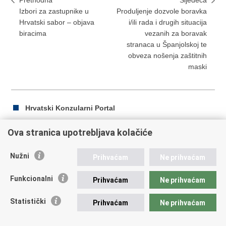
Prethodna
Sljedeća
Izbori za zastupnike u
Produljenje dozvole boravka
Hrvatski sabor – objava
i/ili rada i drugih situacija
biracima
vezanih za boravak
stranaca u Španjolskoj te
obveza nošenja zaštitnih
maski
Hrvatski Konzularni Portal
Ova stranica upotrebljava kolačiće
Ispiši
Podijeli
Podijeli
Nužni
Prihvaćam
Ne prihvaćam
stranicu
na
na
Republika Hrvatska
Facebooku
Twitteru
Funkcionalni
Prihvaćam
Ne prihvaćam
Ministarstvo vanjskih i europskih poslova
Statistički
Prihvaćam
Ne prihvaćam
Trg N.Š. Zrinskog 7-8, 10000 Zagreb
tel.:
+385 (0)1 4569 964