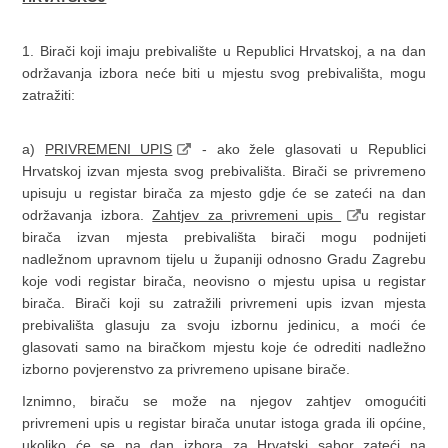
1. Birači koji imaju prebivalište u Republici Hrvatskoj, a na dan
održavanja izbora neće biti u mjestu svog prebivališta, mogu
zatražiti:
a)
PRIVREMENI UPIS
- ako žele glasovati u Republici
Hrvatskoj izvan mjesta svog prebivališta. Birači se privremeno
upisuju u registar birača za mjesto gdje će se zateći na dan
održavanja izbora.
Zahtjev za privremeni upis
u registar
birača izvan mjesta prebivališta birači mogu podnijeti
nadležnom upravnom tijelu u županiji odnosno Gradu Zagrebu
koje vodi registar birača, neovisno o mjestu upisa u registar
birača. Birači koji su zatražili privremeni upis izvan mjesta
prebivališta glasuju za svoju izbornu jedinicu, a moći će
glasovati samo na biračkom mjestu koje će odrediti nadležno
izborno povjerenstvo za privremeno upisane birače.
Iznimno, biraču se može na njegov zahtjev omogućiti
privremeni upis u registar birača unutar istoga grada ili općine,
ukoliko će se na dan izbora za Hrvatski sabor zateći na