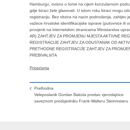
Hamburgu, ovisno o tome na cijem konzularnom podrucju 
gdje biraci žele glasovati. U istom roku biraci mogu odust
registraciju. Bez obzira na nacin podnošenja, zahtjev je
važece hrvatske identifikacijske isprave (putovnice ili 
provjeriti na internetskim stranicama Ministarstva
AR) ZAHTJEV ZA PROMJENU MJESTA AKTIVNE RE
REGISTRACIJE ZAHTJEV ZA ODUSTANAK OD AKTI
PRETHODNE REGISTRACIJE ZAHTJEV ZA PROMJEN
PREBIVALIšTA
Priopćenja
Prethodna
Veleposlanik Gordan Bakota predao vjerodajnice
saveznom predsjedniku Frank-Walteru Steinmeieru