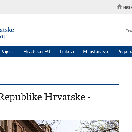
Nasl
Vijesti
Hrvatska i EU
Linkovi
Ministarstvo
Preporu
 Republike Hrvatske -