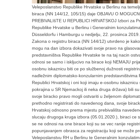
Veleposlanstvo Republike Hrvatske u Berlinu na temelju
biraca (NN 144/12, 105/15) daje OBJAVU O MOG
PREBIVALIšTE U REPUBLICI HRVATSKOJ Izbori za Pred
Republike Hrvatske u Berlinu i Generalnim konzulatim
Düsseldorfu i Hamburgu u nedjelju, 22. prosinca 201
Zakona o registru biraca (NN 144/12) utvrdeno je kako b
mogu na dan izbora dokazivati svoje pravo na glasova
predstavništva Republike Hrvatske te na taj nacin ost
odnosi se samo i iskljucivo na birace koji NEMAJU prijav
osobnu iskaznicu biti ce po službenoj dužnosti registri
nadležnim diplomatsko-konzularnim predstavništvima Rep
Republici Hrvatskoj i oni koji imaju e-osobnu iskaznicu
pokrajina u SR Njemackoj ili neka druga država) bili su
svoje biracko pravo mogli ostvariti u željenom diplomat
prethodno registrirati do navedenog dana, svoje birack
Hrvatskoj odnosno prema mjestu prebivališta naveden
slucaju drugoga kruga izbora (05.01.2020.), biraci ce s
se ne odnosi na one birace koji su se vec ranije registr
popunjavanjem obrasca za registraciju koji se može pre
Veleposlanstvu RH u Berlinu te Generalnim konzulatim