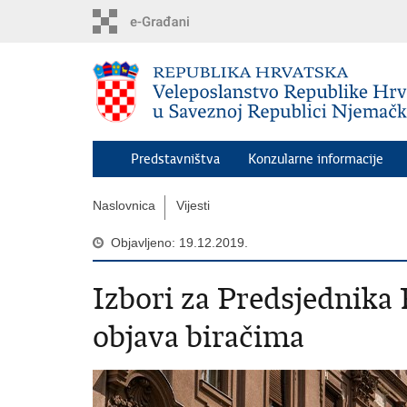
Preskoči
na
glavni
sadržaj
Predstavništva
Konzularne informacije
Naslovnica
Vijesti
Objavljeno: 19.12.2019.
Izbori za Predsjednika
objava biračima