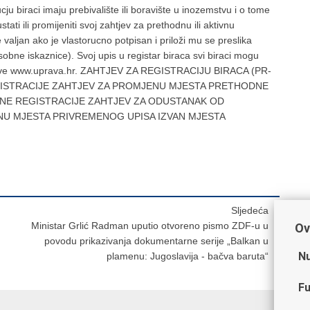
biraci imaju prebivalište ili boravište u inozemstvu i o tome
ati ili promijeniti svoj zahtjev za prethodnu ili aktivnu
 valjan ako je vlastorucno potpisan i priloži mu se preslika
osobne iskaznice). Svoj upis u registar biraca svi biraci mogu
 uprave www.uprava.hr. ZAHTJEV ZA REGISTRACIJU BIRACA (PR-
GISTRACIJE ZAHTJEV ZA PROMJENU MJESTA PRETHODNE
VNE REGISTRACIJE ZAHTJEV ZA ODUSTANAK OD
U MJESTA PRIVREMENOG UPISA IZVAN MJESTA
Sljedeća
Ministar Grlić Radman uputio otvoreno pismo ZDF-u u
Ov
povodu prikazivanja dokumentarne serije „Balkan u
Nu
plamenu: Jugoslavija - bačva baruta“
Fu