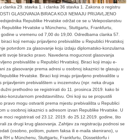
 clanka 29. stavka 1. i clanka 36 stavka 1. Zakona o registru
UCNOSTI GLASOVANJA BIRACA KOJI NEMAJU PRIJAVLJENO
sjednika Republike Hrvatske održat ce se u Veleposlanstvu
a Republike Hrvatske u Münchenu, Stuttgartu, Frankfurtu,
9. godine u vremenu od 7,00 do 19,00. Odredbama clanka 57.
iraci koji nemaju prijavljeno prebivalište u Republici Hrvatskoj
nje potvrdom za glasovanje koju izdaju diplomatsko-konzularna
variti svoje biracko pravo. Navedena mogucnost glasovanja
ljeno prebivalište u Republici Hrvatskoj. Biraci koji imaju e-
rani za glasovanje prema adresi u osobnoj iskaznici te glasuju u
ublike Hrvatske. Biraci koji imaju prijavljeno prebivalište u
 s prijavljenim prebivalištem u inozemstvu (npr. neka druga
 dužni prethodno se registrirati do 11. prosinca 2019. kako bi
sko-konzularnom predstavništvu. Oni koji su se propustili
o pravo mogu ostvariti prema mjestu prebivališta u Republici
om u osobnoj iskaznici s adresom izvan Republike Hrvatske. U
e moci registrirati od 23.12. 2019. do 25.12.2019. godine, što
irali za drugi krug glasovanja. Zahtjev za registraciju podnosi se
dati (osobno, poštom, putem faksa ili e-maila skenirano), u
a RH u Münchenu, Stuttgartu, Frankfurtu, Düsseldorfu i