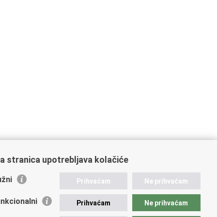
a stranica upotrebljava kolačiće
žni
Prihvaćam
Ne prihvaćam
nkcionalni
Prihvaćam
Ne prihvaćam