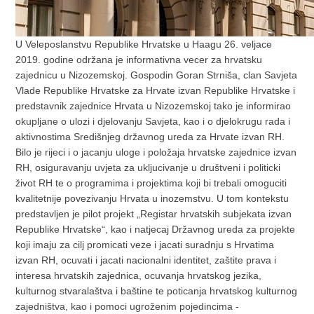
U Veleposlanstvu Republike Hrvatske u Haagu 26. veljace
2019. godine održana je informativna vecer za hrvatsku
zajednicu u Nizozemskoj. Gospodin Goran Strniša, clan Savjeta
Vlade Republike Hrvatske za Hrvate izvan Republike Hrvatske i
predstavnik zajednice Hrvata u Nizozemskoj tako je informirao
okupljane o ulozi i djelovanju Savjeta, kao i o djelokrugu rada i
aktivnostima Središnjeg državnog ureda za Hrvate izvan RH.
Bilo je rijeci i o jacanju uloge i položaja hrvatske zajednice izvan
RH, osiguravanju uvjeta za ukljucivanje u društveni i politicki
život RH te o programima i projektima koji bi trebali omoguciti
kvalitetnije povezivanju Hrvata u inozemstvu. U tom kontekstu
predstavljen je pilot projekt „Registar hrvatskih subjekata izvan
Republike Hrvatske“, kao i natjecaj Državnog ureda za projekte
koji imaju za cilj promicati veze i jacati suradnju s Hrvatima
izvan RH, ocuvati i jacati nacionalni identitet, zaštite prava i
interesa hrvatskih zajednica, ocuvanja hrvatskog jezika,
kulturnog stvaralaštva i baštine te poticanja hrvatskog kulturnog
zajedništva, kao i pomoci ugroženim pojedincima -