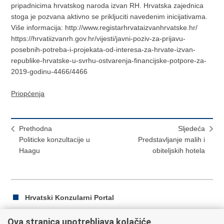
pripadnicima hrvatskog naroda izvan RH. Hrvatska zajednica
stoga je pozvana aktivno se prikljuciti navedenim inicijativama.
Više informacija: http://www.registarhrvataizvanhrvatske.hr/
https://hrvatiizvanrh.gov.hr/vijesti/javni-poziv-za-prijavu-
posebnih-potreba-i-projekata-od-interesa-za-hrvate-izvan-
republike-hrvatske-u-svrhu-ostvarenja-financijske-potpore-za-
2019-godinu-4466/4466
Priopćenja
Prethodna
Sljedeća
Politicke konzultacije u
Predstavljanje malih i
Haagu
obiteljskih hotela
Hrvatski Konzularni Portal
Ova stranica upotrebljava kolačiće