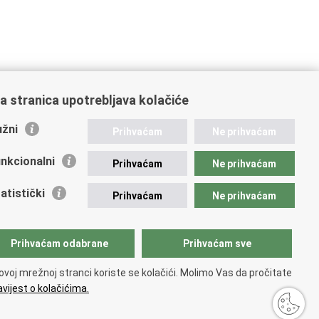
a stranica upotrebljava kolačiće
žni
Prihvaćam
Ne prihvaćam
nkcionalni
Prihvaćam
Ne prihvaćam
atistički
Prihvaćam
Ne prihvaćam
Prihvaćam odabrane
Prihvaćam sve
ovoj mrežnoj stranci koriste se kolačići. Molimo Vas da pročitate
vijest o kolačićima.
upačnosti
.