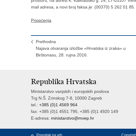
prostoru, na adresi K. Kalinausko g. 24, LT-03107 Vilniu
mail adresa, a novi broj faksa je: (00370) 5 262 01 85.
Priopćenja
Prethodna
Najava otvaranja izložbe «Hrvatska iz zraka» u
Birštonasu, 28. rujna 2016.
Republika Hrvatska
Ministarstvo vanjskih i europskih poslova
Trg N.Š. Zrinskog 7-8, 10000 Zagreb
tel.:
+385 (0)1 4569 964
fax: +385 (0)1 4551 795, +385 (0)1 4920 149
E-adresa:
ministarstvo@mvep.hr
Povratak na vrh
Copyrigh