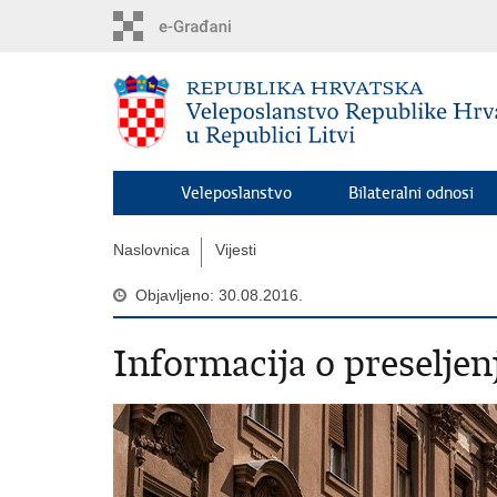
Preskoči
na
glavni
sadržaj
Veleposlanstvo
Bilateralni odnosi
Naslovnica
Vijesti
Objavljeno: 30.08.2016.
Informacija o preseljen