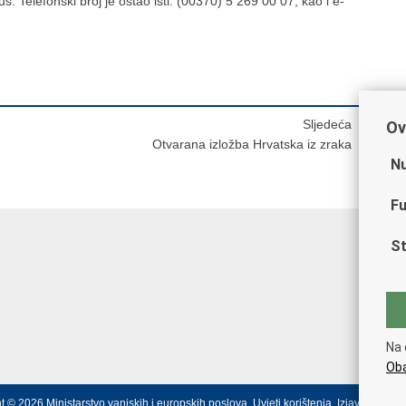
s. Telefonski broj je ostao isti: (00370) 5 269 00 07, kao i e-
Sljedeća
Ov
Otvarana izložba Hrvatska iz zraka
Nu
Fu
St
Na 
Oba
t © 2026 Ministarstvo vanjskih i europskih poslova.
Uvjeti korištenja
.
Izjava o prist