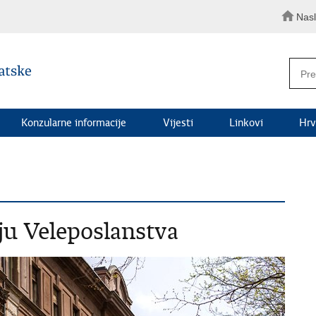
Nas
Konzularne informacije
Vijesti
Linkovi
Hrv
ju Veleposlanstva