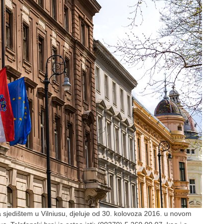
a sjedištem u Vilniusu, djeluje od 30. kolovoza 2016. u novom