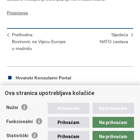
Priopćenja
Prethodna
Sljedeća
Bozinovic na Vijecu Europe
NATO zastava
u madridu
Hrvatski Konzularni Portal
Ova stranica upotrebljava kolačiće
Ispiši
Podijeli
Podijeli
Nužni
Prihvaćam
Ne prihvaćam
stranicu
na
na
Republika Hrvatska
Facebooku
Twitteru
Funkcionalni
Prihvaćam
Ne prihvaćam
Ministarstvo vanjskih i europskih poslova
Statistički
Prihvaćam
Ne prihvaćam
Trg N.Š. Zrinskog 7-8, 10000 Zagreb