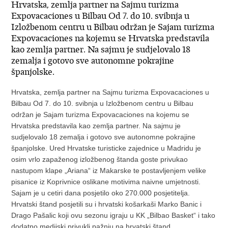
Hrvatska, zemlja partner na Sajmu turizma
Expovacaciones u Bilbau Od 7. do 10. svibnja u
Izložbenom centru u Bilbau održan je Sajam turizma
Expovacaciones na kojemu se Hrvatska predstavila
kao zemlja partner. Na sajmu je sudjelovalo 18
zemalja i gotovo sve autonomne pokrajine
španjolske.
Hrvatska, zemlja partner na Sajmu turizma Expovacaciones u
Bilbau Od 7. do 10. svibnja u Izložbenom centru u Bilbau
održan je Sajam turizma Expovacaciones na kojemu se
Hrvatska predstavila kao zemlja partner. Na sajmu je
sudjelovalo 18 zemalja i gotovo sve autonomne pokrajine
španjolske. Ured Hrvatske turisticke zajednice u Madridu je
osim vrlo zapaženog izložbenog štanda goste privukao
nastupom klape „Ariana“ iz Makarske te postavljenjem velike
pisanice iz Koprivnice oslikane motivima naivne umjetnosti.
Sajam je u cetiri dana posjetilo oko 270.000 posjetitelja.
Hrvatski štand posjetili su i hrvatski košarkaši Marko Banic i
Drago Pašalic koji ovu sezonu igraju u KK „Bilbao Basket“ i tako
dodatno medijski privukli pažnju na hrvatski štand.