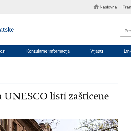
Naslovna
Fran
osi
Konzularne informacije
Vijesti
Lin
a UNESCO listi zašticene