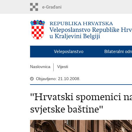
Preskoči
na
glavni
sadržaj
Veleposlanstvo
Bilateralni odn
Naslovnica
Vijesti
Objavljeno: 21.10.2008.
''Hrvatski spomenici n
svjetske baštine''