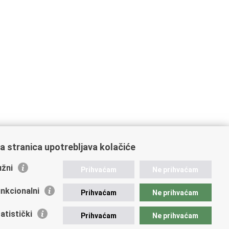
a stranica upotrebljava kolačiće
žni
Prihvaćam
Ne prihvaćam
nkcionalni
Prihvaćam
Ne prihvaćam
atistički
Prihvaćam
Ne prihvaćam