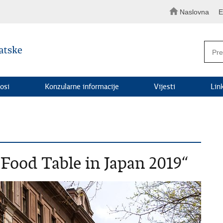
Naslovna
E
osi
Konzularne informacije
Vijesti
Lin
„Food Table in Japan 2019“