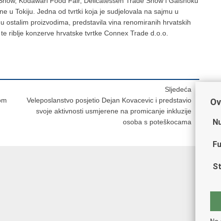
e Show, Kodawari Food Fair, Delicatessen Trade Show i Gaishoku
e u Tokiju. Jedna od tvrtki koja je sudjelovala na sajmu u
edu ostalim proizvodima, predstavila vina renomiranih hrvatskih
) te riblje konzerve hrvatske tvrtke Connex Trade d.o.o.
Sljedeća
kom
Veleposlanstvo posjetio Dejan Kovacevic i predstavio
Ov
svoje aktivnosti usmjerene na promicanje inkluzije
Nu
osoba s poteškocama
Fu
St