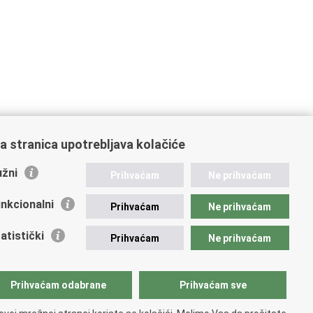
a stranica upotrebljava kolačiće
žni
Prihvaćam
Ne prihvaćam
nkcionalni
Prihvaćam
Ne prihvaćam
atistički
Prihvaćam
Ne prihvaćam
Prihvaćam odabrane
Prihvaćam sve