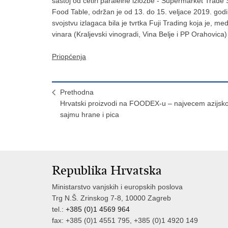
sastoj od cetiri paralelne izložbe - Supermarket Trad
Food Table, održan je od 13. do 15. veljace 2019. godin
svojstvu izlagaca bila je tvrtka Fuji Trading koja je, m
vinara (Kraljevski vinogradi, Vina Belje i PP Orahovica
Priopćenja
Prethodna
Hrvatski proizvodi na FOODEX-u – najvecem azijs
sajmu hrane i pica
Republika Hrvatska
Ministarstvo vanjskih i europskih poslova
Trg N.Š. Zrinskog 7-8, 10000 Zagreb
tel.:
+385 (0)1 4569 964
fax: +385 (0)1 4551 795, +385 (0)1 4920 149