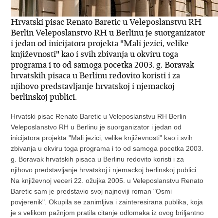
Hrvatski pisac Renato Baretic u Veleposlanstvu RH
Berlin Veleposlanstvo RH u Berlinu je suorganizator
i jedan od inicijatora projekta "Mali jezici, velike
književnosti" kao i svih zbivanja u okviru toga
programa i to od samoga pocetka 2003. g. Boravak
hrvatskih pisaca u Berlinu redovito koristi i za
njihovo predstavljanje hrvatskoj i njemackoj
berlinskoj publici.
Hrvatski pisac Renato Baretic u Veleposlanstvu RH Berlin
Veleposlanstvo RH u Berlinu je suorganizator i jedan od
inicijatora projekta "Mali jezici, velike književnosti" kao i svih
zbivanja u okviru toga programa i to od samoga pocetka 2003.
g. Boravak hrvatskih pisaca u Berlinu redovito koristi i za
njihovo predstavljanje hrvatskoj i njemackoj berlinskoj publici.
Na književnoj veceri 22. ožujka 2005. u Veleposlanstvu Renato
Baretic sam je predstavio svoj najnoviji roman "Osmi
povjerenik". Okupila se zanimljiva i zainteresirana publika, koja
je s velikom pažnjom pratila citanje odlomaka iz ovog briljantno