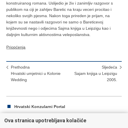
konstruiranog romana. Uslijedio je živ i zanimljiv razgovor s
publikom na ciji je zahtjev Baretic na kraju veceri procitao i
nekoliko svojih pjesma. Nakon toga prireden je prijam, na
kojem su se nastavili razgovori ne samo o Bareticevoj
književnosti nego i odjecima Sajma knjiga u Leipzigu kao i
daljnjim kulturnim aktivnostima veleposlanstva.
Priopćenja
Prethodna
Sljedeća
Hrvatski umjetnici u Kolonie
Sajam knjiga u Leipzigu
Wedding
2005.
Hrvatski Konzularni Portal
Ova stranica upotrebljava kolačiće