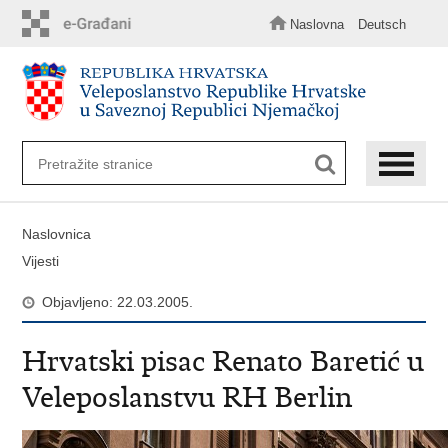
Preskoči
na
Naslovna
Deutsch
glavni
sadržaj
Naslovnica
Vijesti
Objavljeno: 22.03.2005.
Hrvatski pisac Renato Baretić u
Veleposlanstvu RH Berlin