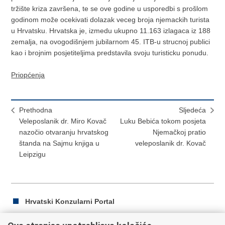
tržište kriza završena, te se ove godine u usporedbi s prošlom
godinom može ocekivati dolazak veceg broja njemackih turista
u Hrvatsku. Hrvatska je, izmedu ukupno 11.163 izlagaca iz 188
zemalja, na ovogodišnjem jubilarnom 45. ITB-u strucnoj publici
kao i brojnim posjetiteljima predstavila svoju turisticku ponudu.
Priopćenja
Prethodna
Sljedeća
Veleposlanik dr. Miro Kovač
Luku Bebića tokom posjeta
nazočio otvaranju hrvatskog
Njemačkoj pratio
štanda na Sajmu knjiga u
veleposlanik dr. Kovač
Leipzigu
Hrvatski Konzularni Portal