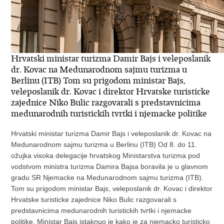
Hrvatski ministar turizma Damir Bajs i veleposlanik
dr. Kovac na Medunarodnom sajmu turizma u
Berlinu (ITB) Tom su prigodom ministar Bajs,
veleposlanik dr. Kovac i direktor Hrvatske turisticke
zajednice Niko Bulic razgovarali s predstavnicima
medunarodnih turistickih tvrtki i njemacke politike
Hrvatski ministar turizma Damir Bajs i veleposlanik dr. Kovac na
Medunarodnom sajmu turizma u Berlinu (ITB) Od 8. do 11.
ožujka visoka delegacije hrvatskog Ministarstva turizma pod
vodstvom ministra turizma Damira Bajsa boravila je u glavnom
gradu SR Njemacke na Medunarodnom sajmu turizma (ITB).
Tom su prigodom ministar Bajs, veleposlanik dr. Kovac i direktor
Hrvatske turisticke zajednice Niko Bulic razgovarali s
predstavnicima medunarodnih turistickih tvrtki i njemacke
politike. Ministar Bajs istaknuo je kako je za njemacko turisticko