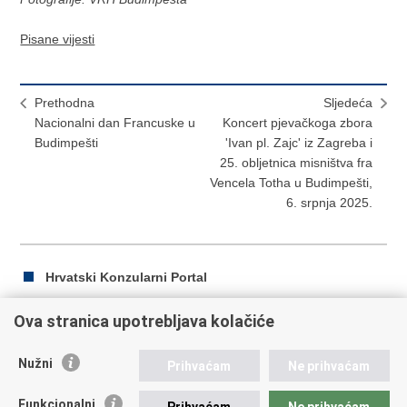
Pisane vijesti
Prethodna
Sljedeća
Nacionalni dan Francuske u
Koncert pjevačkoga zbora
Budimpešti
'Ivan pl. Zajc' iz Zagreba i
25. obljetnica misništva fra
Vencela Totha u Budimpešti,
6. srpnja 2025.
Hrvatski Konzularni Portal
Ova stranica upotrebljava kolačiće
Ispiši
Podijeli
Podijeli
Nužni
Prihvaćam
Ne prihvaćam
stranicu
na
na
Republika Hrvatska
Facebooku
Twitteru
Funkcionalni
Prihvaćam
Ne prihvaćam