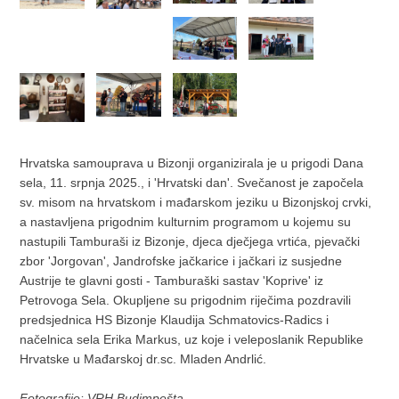
Hrvatska samouprava u Bizonji organizirala je u prigodi Dana
sela, 11. srpnja 2025., i 'Hrvatski dan'. Svečanost je započela
sv. misom na hrvatskom i mađarskom jeziku u Bizonjskoj crvki,
a nastavljena prigodnim kulturnim programom u kojemu su
nastupili Tamburaši iz Bizonje, djeca dječjega vrtića, pjevački
zbor 'Jorgovan', Jandrofske jačkarice i jačkari iz susjedne
Austrije te glavni gosti - Tamburaški sastav 'Koprive' iz
Petrovoga Sela. Okupljene su prigodnim riječima pozdravili
predsjednica HS Bizonje Klaudija Schmatovics-Radics i
načelnica sela Erika Markus, uz koje i veleposlanik Republike
Hrvatske u Mađarskoj dr.sc. Mladen Andrlić.
Fotografije: VRH Budimpešta