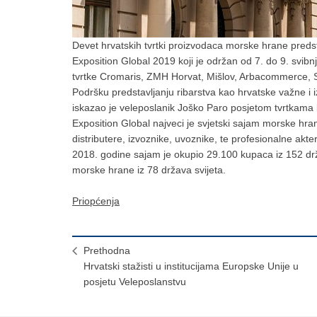
Devet hrvatskih tvrtki proizvodaca morske hrane pr
Exposition Global 2019 koji je održan od 7. do 9. svib
tvrtke Cromaris, ZMH Horvat, Mišlov, Arbacommerce, Sa
Podršku predstavljanju ribarstva kao hrvatske važne i
iskazao je veleposlanik Joško Paro posjetom tvrtkama
Exposition Global najveci je svjetski sajam morske hran
distributere, izvoznike, uvoznike, te profesionalne akter
2018. godine sajam je okupio 29.100 kupaca iz 152 dr
morske hrane iz 78 država svijeta.
Priopćenja
Prethodna
Hrvatski stažisti u institucijama Europske Unije u
posjetu Veleposlanstvu