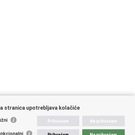
a stranica upotrebljava kolačiće
žni
Prihvaćam
Ne prihvaćam
nkcionalni
Prihvaćam
Ne prihvaćam