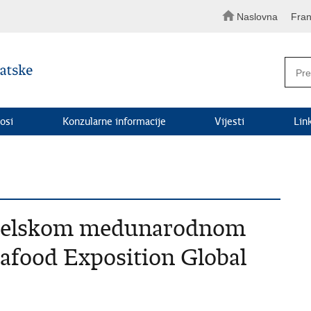
Naslovna
Fran
osi
Konzularne informacije
Vijesti
Lin
riselskom medunarodnom
afood Exposition Global