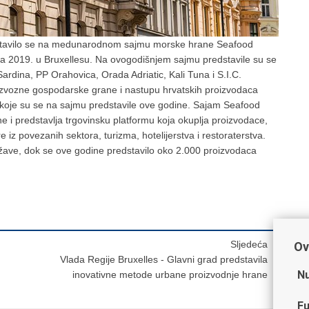
edstavilo se na medunarodnom sajmu morske hrane Seafood
nja 2019. u Bruxellesu. Na ovogodišnjem sajmu predstavile su se
rdina, PP Orahovica, Orada Adriatic, Kali Tuna i S.I.C.
 izvozne gospodarske grane i nastupu hrvatskih proizvodaca
 koje su se na sajmu predstavile ove godine. Sajam Seafood
e i predstavlja trgovinsku platformu koja okuplja proizvodace,
e iz povezanih sektora, turizma, hotelijerstva i restoraterstva.
žave, dok se ove godine predstavilo oko 2.000 proizvodaca
Sljedeća
Ov
Vlada Regije Bruxelles - Glavni grad predstavila
Nu
inovativne metode urbane proizvodnje hrane
Fu