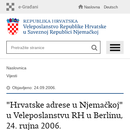
Preskoči
na
Naslovna
Deutsch
glavni
sadržaj
Naslovnica
Vijesti
Objavljeno: 24.09.2006.
"Hrvatske adrese u Njemačkoj"
u Veleposlanstvu RH u Berlinu,
24. rujna 2006.