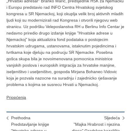
„Hrvatski adresar“ Branko Maric, predsjednik HSK za Njemacku
i Europu predstavio rad INFO Centra Hrvatskog svjetskog
kongresa u SR Njemackoj, koji okuplja velik broj aktivnih mladih
ljudi koji su modernizirali rad Kongresa i otvorili njegovu web
stranicu. Uz podršku Veleposlanstva RH u Berlinu Info Centar je
nedavno priredio drugo izdanje knjige "Hrvatske adrese u
Njemackoj" koja aktualizira fond podataka o postojecim
hrvatskim udrugama, ustanovama, istaknutim pojedincima i
tvrtkama koje djeluju na podrucju SR Njemacke. Posebna
gošca skupa bila je novoimenovana pomocnica ministrice
vanjskih poslova i europskih intgracija za hrvatske manjine,
iseljeništvo i useljeništvo, gospoda Mirjana Bohanec-Vidovic
koja je pozvala nazocne na suradnju i zajednicko rješavanje
problema s kojima se susrecu Hrvati u Njemackoj.
Priopćenja
Prethodna
Sljedeća
Predstavljanje knjige
"Majka Hrabrost i njezina
"Hrvatske adrese u
djeca" Gradskog kazališta