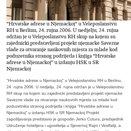
"Hrvatske adrese u Njemackoj" u Veleposlanstvu
RH u Berlinu, 24. rujna 2006. U nedjelju, 24. rujna
održan je u Veleposlanstvu RH skup na kojem su
zajednicki predstavljeni projekt njemacke Savezne
vlade za otvaranje naukovnih mjesta za mlade kod
poduzetnika stranog podrijetla i knjiga "Hrvatske
adrese u Njemackoj" u izdanju HSK u SR
Njemackoj
"Hrvatske adrese u Njemackoj" u Veleposlanstvu RH u Berlinu,
24. rujna 2006. U nedjelju, 24. rujna održan je u Veleposlanstvu
RH skup na kojem su zajednicki predstavljeni projekt njemacke
Savezne vlade za otvaranje naukovnih mjesta za mlade kod
poduzetnika stranog podrijetla i knjiga "Hrvatske adrese u
Njemackoj" u izdanju HSK u SR Njemackoj Projekt
zapošljavanja predstavio je gospodin Jerko Cutura, predsjednik
Udruženje hotelijera i ugostitelja u Sjevernoj Rajni i Vestfaliji, a