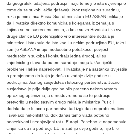
da geografski udaljena podrucja imaju temeljno ista uvjerenja o
tome da se sukobi lakše rješavaju kroz regionalnu suradnju,
rekla je ministrica Pusic. Susret ministara EU-ASEAN prilika je
da Hrvatska direktno komunicira s kolegama iz zemalja s
kojima se ne susrecemo cesto, a koje su za Hrvatsku i za sve
druge clanice EU potencijalno vrlo interesantne dodala je
ministrica i istaknula da isto kao i u nekim podrucjima EU, tako i
zemlje ASEANA imaju medusobne poteškoce, povijest
medusobnih sukoba i konkuriraju jedna drugoj, ali su
zajednickog stava da putem suradnje mogu lakše riješiti
probleme i lakše napredovati. Hrvatska je na sastanku izvijestila
o promjenama do kojih je došlo u zadnje dvije godine u
podrucjima Južnog susjedstva i Istocnog partnerstva. Južno
susjedstvo je prije dvije godine bilo praceno nekom vrstom
opreznog optimizma, a u meduvremenu se to podrucje
pretvorilo u nešto sasvim drugo rekla je ministrica Pusic i
dodala da je Istocno partnerstvo tad izgledalo neproblematicno
i svakako nekonfliktno, dok danas tamo vlada potpuno
neocekivani i neobjavljeni rat u Europi. Posebno je napomenula
cinjenicu da na podrucju EU, u zadnje dvije godine, nije bilo