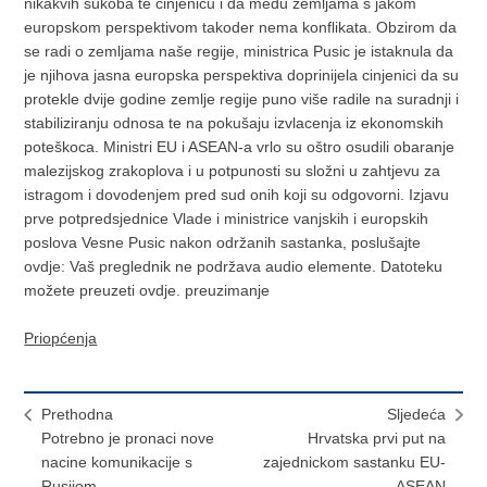
nikakvih sukoba te cinjenicu i da medu zemljama s jakom
europskom perspektivom takoder nema konflikata. Obzirom da
se radi o zemljama naše regije, ministrica Pusic je istaknula da
je njihova jasna europska perspektiva doprinijela cinjenici da su
protekle dvije godine zemlje regije puno više radile na suradnji i
stabiliziranju odnosa te na pokušaju izvlacenja iz ekonomskih
poteškoca. Ministri EU i ASEAN-a vrlo su oštro osudili obaranje
malezijskog zrakoplova i u potpunosti su složni u zahtjevu za
istragom i dovodenjem pred sud onih koji su odgovorni. Izjavu
prve potpredsjednice Vlade i ministrice vanjskih i europskih
poslova Vesne Pusic nakon održanih sastanka, poslušajte
ovdje: Vaš preglednik ne podržava audio elemente. Datoteku
možete preuzeti ovdje. preuzimanje
Priopćenja
Prethodna
Sljedeća
Potrebno je pronaci nove
Hrvatska prvi put na
nacine komunikacije s
zajednickom sastanku EU-
Rusijom
ASEAN