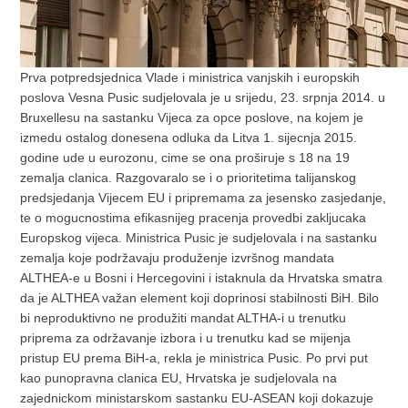
Prva potpredsjednica Vlade i ministrica vanjskih i europskih
poslova Vesna Pusic sudjelovala je u srijedu, 23. srpnja 2014. u
Bruxellesu na sastanku Vijeca za opce poslove, na kojem je
izmedu ostalog donesena odluka da Litva 1. sijecnja 2015.
godine ude u eurozonu, cime se ona proširuje s 18 na 19
zemalja clanica. Razgovaralo se i o prioritetima talijanskog
predsjedanja Vijecem EU i pripremama za jesensko zasjedanje,
te o mogucnostima efikasnijeg pracenja provedbi zakljucaka
Europskog vijeca. Ministrica Pusic je sudjelovala i na sastanku
zemalja koje podržavaju produženje izvršnog mandata
ALTHEA-e u Bosni i Hercegovini i istaknula da Hrvatska smatra
da je ALTHEA važan element koji doprinosi stabilnosti BiH. Bilo
bi neproduktivno ne produžiti mandat ALTHA-i u trenutku
priprema za održavanje izbora i u trenutku kad se mijenja
pristup EU prema BiH-a, rekla je ministrica Pusic. Po prvi put
kao punopravna clanica EU, Hrvatska je sudjelovala na
zajednickom ministarskom sastanku EU-ASEAN koji dokazuje