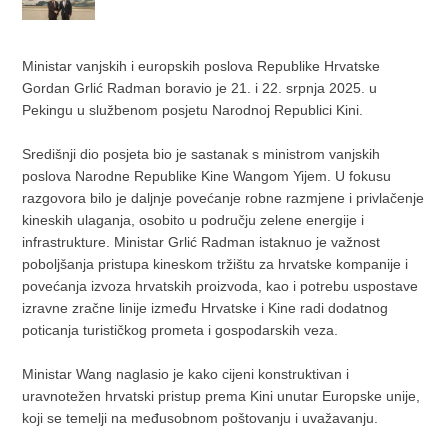
Ministar vanjskih i europskih poslova Republike Hrvatske
Gordan Grlić Radman boravio je 21. i 22. srpnja 2025. u
Pekingu u službenom posjetu Narodnoj Republici Kini.
Središnji dio posjeta bio je sastanak s ministrom vanjskih
poslova Narodne Republike Kine Wangom Yijem. U fokusu
razgovora bilo je daljnje povećanje robne razmjene i privlačenje
kineskih ulaganja, osobito u području zelene energije i
infrastrukture. Ministar Grlić Radman istaknuo je važnost
poboljšanja pristupa kineskom tržištu za hrvatske kompanije i
povećanja izvoza hrvatskih proizvoda, kao i potrebu uspostave
izravne zračne linije između Hrvatske i Kine radi dodatnog
poticanja turističkog prometa i gospodarskih veza.
Ministar Wang naglasio je kako cijeni konstruktivan i
uravnotežen hrvatski pristup prema Kini unutar Europske unije,
koji se temelji na međusobnom poštovanju i uvažavanju.