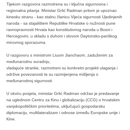
Tijekom razgovora razmotrena su i ključna sigurnosna i
regionalna pitanja. Ministar Grlić Radman pritom je upoznao
kinesku stranu - kao stalnu članicu Vijeća sigurnosti Ujedinjenih
naroda - sa stajalištem Republike Hrvatske o nužnosti pune
ravnopravnosti Hrvata kao konstitutivnog naroda u Bosni i
Hercegovini, u skladu s duhom i slovom Daytonsko-pariškog
mirovnog sporazuma.
U razgovoru s ministrom Liuom Jianchaom, zaduženim za
međunarodnu suradnju,
vladajuće stranke, razmotreni su konkretni projekti ulaganja i
održive povezanosti te su razmijenjena mišljenja o
međunarodnoj sigurnosti.
U okviru posjeta, ministar Grlić Radman održao je predavanje
na uglednom Centru za Kinu i globalizaciju (CCG) o hrvatskim
vanjskopolitičkim prioritetima, uključujući gospodarsku
diplomaciju, multilateralizam i odnose između Europske unije i
Kine.