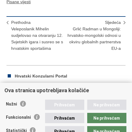
Pisane vijesti
Prethodna
Sljedeća
Veleposlanik Mihelin
Grlić Radman u Mongoliji:
sudjelovao na otvaranju 12.
hrvatsko-mongolski odnosi u
Svjetskih igara i susreo se s
okviru globalnih partnerstva
hrvatskim sportašima
EU-a
Hrvatski Konzularni Portal
Ova stranica upotrebljava kolačiće
Ispiši
Podijeli
Podijeli
Nužni
Prihvaćam
Ne prihvaćam
stranicu
na
na
Republika Hrvatska
Facebooku
Twitteru
Funkcionalni
Prihvaćam
Ne prihvaćam
Ministarstvo vanjskih i europskih poslova
Statistički
Prihvaćam
Ne prihvaćam