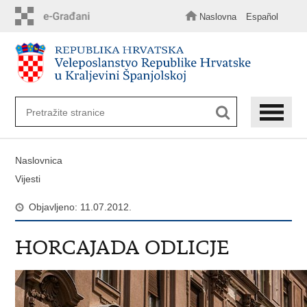
Preskoči
na
Naslovna
Español
glavni
sadržaj
Naslovnica
Vijesti
Objavljeno: 11.07.2012.
HORCAJADA ODLICJE