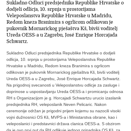
Sukladno Odluci predsjednika Republike Hrvatske o
dodjeli odlicja, 10. srpnja u prostorijama
Veleposlanstva Republike Hrvatske u Madridu,
Redom kneza Branimira s ogrlicom odlikovan je
pukovnik Mornarickog pješaštva Kš, bivši voditelj
Ureda OESS-a u Zagrebu, José Enrique Horcajada
Schwartz.
Sukladno Odluci predsjednika Republike Hrvatske o dodjeli
odlicja, 10. srpnja u prostorijama Veleposlanstva Republike
Hrvatske u Madridu, Redom kneza Branimira s ogrlicom
odlikovan je pukovnik Mornarickog pješaštva Kš, bivši voditelj
Ureda OESS-a u Zagrebu, José Enrique Horcajada Schwartz.
Na prigodnoj svecanosti u Veleposlanstvu odlicje za zasluge i
doprinose u uspostavljanju Ureda OESS-a i promicanju odnosa
RH s Organizacijom je g. Horcajadi Schwartzu urucio izaslanik
predsjednika RH, veleposlanik Neven Pelicaric. Nakon
ceremonije održan je prigodni prijem kojemu su nazocili visoki
vojni dužnosnici OS Kš, MVPS-a i Ministarstva obrane, kao i
veleposlanici i predstavnici država clanica OESS-a. S obzirom
da je ovo prvi put da RH odlikuje jednog pripadnika OS Kš, za