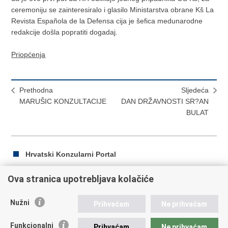
ceremoniju se zainteresiralo i glasilo Ministarstva obrane Kš La
Revista Española de la Defensa cija je šefica medunarodne
redakcije došla popratiti dogadaj.
Priopćenja
Prethodna
Sljedeća
MARUŠIC KONZULTACIJE
DAN DRŽAVNOSTI SR?AN
BULAT
Hrvatski Konzularni Portal
Ova stranica upotrebljava kolačiće
Ispiši
Podijeli
Podijeli
Nužni
Prihvaćam
Ne prihvaćam
stranicu
na
na
Republika Hrvatska
Facebooku
Twitteru
Funkcionalni
Prihvaćam
Ne prihvaćam