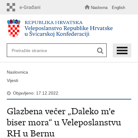
Preskoči
na
Naslovna
English
glavni
sadržaj
Naslovnica
Vijesti
Objavljeno: 17.12.2022.
Glazbena večer „Daleko m'e
biser mora“ u Veleposlanstvu
RH u Bernu