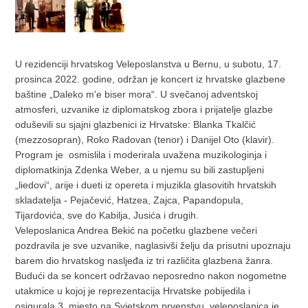
U rezidenciji hrvatskog Veleposlanstva u Bernu, u subotu, 17.
prosinca 2022. godine, održan je koncert iz hrvatske glazbene
baštine „Daleko m'e biser mora“. U svečanoj adventskoj
atmosferi, uzvanike iz diplomatskog zbora i prijatelje glazbe
oduševili su sjajni glazbenici iz Hrvatske: Blanka Tkalčić
(mezzosopran), Roko Radovan (tenor) i Danijel Oto (klavir).
Program je osmislila i moderirala uvažena muzikologinja i
diplomatkinja Zdenka Weber, a u njemu su bili zastupljeni
„liedovi“, arije i dueti iz opereta i mjuzikla glasovitih hrvatskih
skladatelja - Pejačević, Hatzea, Zajca, Papandopula,
Tijardovića, sve do Kabilja, Jusića i drugih.
Veleposlanica Andrea Bekić na početku glazbene večeri
pozdravila je sve uzvanike, naglasivši želju da prisutni upoznaju
barem dio hrvatskog nasljeđa iz tri različita glazbena žanra.
Budući da se koncert održavao neposredno nakon nogometne
utakmice u kojoj je reprezentacija Hrvatske pobijedila i
osigurala 3. mjesto na Svjetskom prvenstvu, veleposlanica je