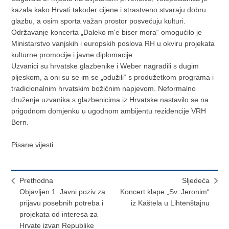
kazala kako Hrvati također cijene i strastveno stvaraju dobru
glazbu, a osim sporta važan prostor posvećuju kulturi.
Održavanje koncerta „Daleko m'e biser mora“ omogućilo je
Ministarstvo vanjskih i europskih poslova RH u okviru projekata
kulturne promocije i javne diplomacije.
Uzvanici su hrvatske glazbenike i Weber nagradili s dugim
pljeskom, a oni su se im se „odužili“ s produžetkom programa i
tradicionalnim hrvatskim božićnim napjevom. Neformalno
druženje uzvanika s glazbenicima iz Hrvatske nastavilo se na
prigodnom domjenku u ugodnom ambijentu rezidencije VRH
Bern.
Pisane vijesti
Prethodna
Sljedeća
Objavljen 1. Javni poziv za
Koncert klape „Sv. Jeronim“
prijavu posebnih potreba i
iz Kaštela u Lihtenštajnu
projekata od interesa za
Hrvate izvan Republike