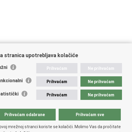
a stranica upotrebljava kolačiće
žni
Prihvaćam
Ne prihvaćam
nkcionalni
Prihvaćam
Ne prihvaćam
atistički
Prihvaćam
Ne prihvaćam
Prihvaćam odabrane
Prihvaćam sve
ovoj mrežnoj stranci koriste se kolačići. Molimo Vas da pročitate