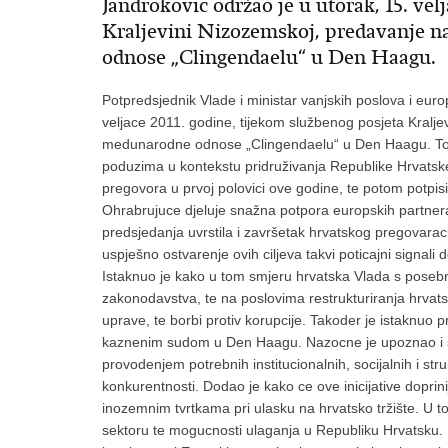
Jandrokovic održao je u utorak, 15. vel
Kraljevini Nizozemskoj, predavanje 
odnose „Clingendaelu“ u Den Haagu.
Potpredsjednik Vlade i ministar vanjskih poslova i eur
veljace 2011. godine, tijekom službenog posjeta Kralj
medunarodne odnose „Clingendaelu“ u Den Haagu. Tom 
poduzima u kontekstu pridruživanja Republike Hrvatske 
pregovora u prvoj polovici ove godine, te potom potpisi
Ohrabrujuce djeluje snažna potpora europskih partnera
predsjedanja uvrstila i završetak hrvatskog pregovara
uspješno ostvarenje ovih ciljeva takvi poticajni signali 
Istaknuo je kako u tom smjeru hrvatska Vlada s poseb
zakonodavstva, te na poslovima restrukturiranja hrvats
uprave, te borbi protiv korupcije. Takoder je istaknu
kaznenim sudom u Den Haagu. Nazocne je upoznao i 
provodenjem potrebnih institucionalnih, socijalnih i str
konkurentnosti. Dodao je kako ce ove inicijative doprini
inozemnim tvrtkama pri ulasku na hrvatsko tržište. U to
sektoru te mogucnosti ulaganja u Republiku Hrvatsku. M