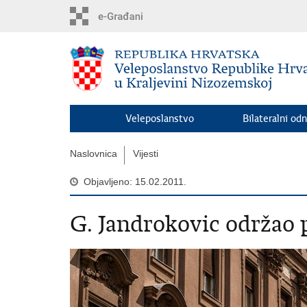
Preskoči
na
glavni
sadržaj
Veleposlanstvo
Bilateralni odn
Naslovnica
Vijesti
Objavljeno: 15.02.2011.
G. Jandrokovic održao 