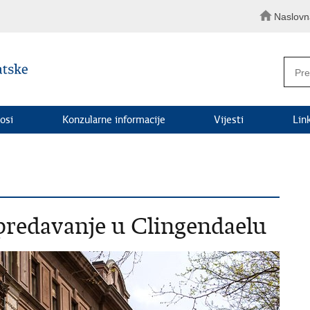
Naslovn
osi
Konzularne informacije
Vijesti
Lin
predavanje u Clingendaelu