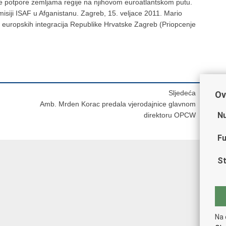
ke potpore zemljama regije na njihovom euroatlantskom putu.
misiji ISAF u Afganistanu. Zagreb, 15. veljace 2011. Mario
i europskih integracija Republike Hrvatske Zagreb (Priopcenje
Sljedeća
Ov
Amb. Mrden Korac predala vjerodajnice glavnom
Nu
direktoru OPCW
Fu
St
Na 