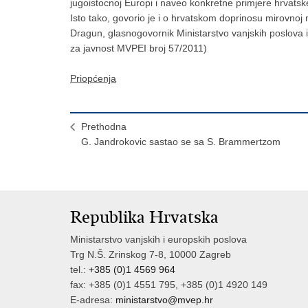
jugoistocnoj Europi i naveo konkretne primjere hrvats
Isto tako, govorio je i o hrvatskom doprinosu mirovnoj 
Dragun, glasnogovornik Ministarstvo vanjskih poslova 
za javnost MVPEI broj 57/2011)
Priopćenja
Prethodna
G. Jandrokovic sastao se sa S. Brammertzom
Republika Hrvatska
Ministarstvo vanjskih i europskih poslova
Trg N.Š. Zrinskog 7-8, 10000 Zagreb
tel.:
+385 (0)1 4569 964
fax: +385 (0)1 4551 795, +385 (0)1 4920 149
E-adresa:
ministarstvo@mvep.hr