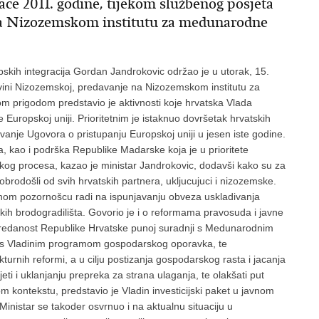
jace 2011. godine, tijekom službenog posjeta
na Nizozemskom institutu za medunarodne
opskih integracija Gordan Jandrokovic održao je u utorak, 15.
evini Nizozemskoj, predavanje na Nizozemskom institutu za
prigodom predstavio je aktivnosti koje hrvatska Vlada
Europskoj uniji. Prioritetnim je istaknuo dovršetak hrvatskih
vanje Ugovora o pristupanju Europskoj uniji u jesen iste godine.
, kao i podrška Republike Madarske koja je u prioritete
ckog procesa, kazao je ministar Jandrokovic, dodavši kako su za
dobrodošli od svih hrvatskih partnera, ukljucujuci i nizozemske.
nom pozornošcu radi na ispunjavanju obveza uskladivanja
kih brodogradilišta. Govorio je i o reformama pravosuda i javne
o predanost Republike Hrvatske punoj suradnji s Medunarodnim
s Vladinim programom gospodarskog oporavka, te
ukturnih reformi, a u cilju postizanja gospodarskog rasta i jacanja
jeti i uklanjanju prepreka za strana ulaganja, te olakšati put
m kontekstu, predstavio je Vladin investicijski paket u javnom
inistar se takoder osvrnuo i na aktualnu situaciju u