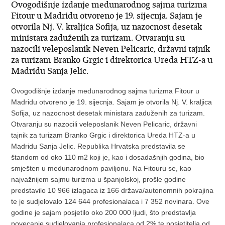
Ovogodišnje izdanje medunarodnog sajma turizma
Fitour u Madridu otvoreno je 19. sijecnja. Sajam je
otvorila Nj. V. kraljica Sofija, uz nazocnost desetak
ministara zaduženih za turizam. Otvaranju su
nazocili veleposlanik Neven Pelicaric, državni tajnik
za turizam Branko Grgic i direktorica Ureda HTZ-a u
Madridu Sanja Jelic.
Ovogodišnje izdanje medunarodnog sajma turizma Fitour u
Madridu otvoreno je 19. sijecnja. Sajam je otvorila Nj. V. kraljica
Sofija, uz nazocnost desetak ministara zaduženih za turizam.
Otvaranju su nazocili veleposlanik Neven Pelicaric, državni
tajnik za turizam Branko Grgic i direktorica Ureda HTZ-a u
Madridu Sanja Jelic. Republika Hrvatska predstavila se
štandom od oko 110 m2 koji je, kao i dosadašnjih godina, bio
smješten u medunarodnom paviljonu. Na Fitouru se, kao
najvažnijem sajmu turizma u španjolskoj, prošle godine
predstavilo 10 966 izlagaca iz 166 država/autonomnih pokrajina
te je sudjelovalo 124 644 profesionalaca i 7 352 novinara. Ove
godine je sajam posjetilo oko 200 000 ljudi, što predstavlja
povecanje sudjelovanja profesionalaca od 2% te posjetitelja od