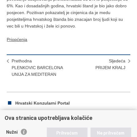
6%. Kao i dosadašnjih godina, hrvatski štand je bio jako dobro
posjecen. Pozitivan pokazatelj je cinjenica da je medu
posjetiteljima hrvatskog štanda bio znacajan broj ljudi koji su
vec bili u Hrvatskoj i žele ici ponovo.
Priopćenja
Prethodna
Sljedeća
PLENKOVIC BARCELONA
PRIJEM KRALJ
UNIJA ZA MEDITERAN
Hrvatski Konzularni Portal
Ova stranica upotrebljava kolačiće
Ispiši
Podijeli
Podijeli
Nužni
Prihvaćam
Ne prihvaćam