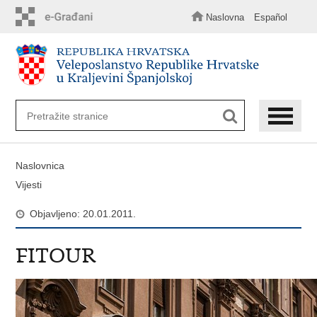
Preskoči
na
Naslovna
Español
glavni
sadržaj
Naslovnica
Vijesti
Objavljeno: 20.01.2011.
FITOUR