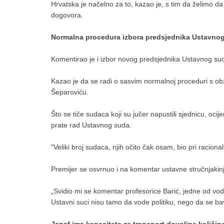
Hrvatska je načelno za to, kazao je, s tim da želimo
dogovora.
Normalna procedura izbora predsjednika Ustavnog 
Komentirao je i izbor novog predsjednika Ustavnog su
Kazao je da se radi o sasvim normalnoj proceduri s ob
Šeparoviću.
Što se tiče sudaca koji su jučer napustili sjednicu, ocijen
prate rad Ustavnog suda.
"Veliki broj sudaca, njih očito čak osam, bio pri racio
Premijer se osvrnuo i na komentar ustavne stručnjakinj
„Svidio mi se komentar profesorice Barić, jedne od vod
Ustavni suci nisu tamo da vode politiku, nego da se ba
Janaf ima kapacitete za transport dovoljne količine