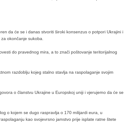
eren da će se i danas stvoriti široki konsenzus o potpori Ukrajini i
a za okončanje sukoba.
esti do pravednog mira, a to znači poštovanje teritorijalnog
iktnom razdoblju kojeg stalno stavlja na raspolaganje svojim
ovora o članstvu Ukrajine u Europskoj uniji i vjerujemo da će se
log o kojem se dugo raspravlja o 170 milijardi eura, u
 raspolaganju kao svojevrsno jamstvo prije isplate ratne štete