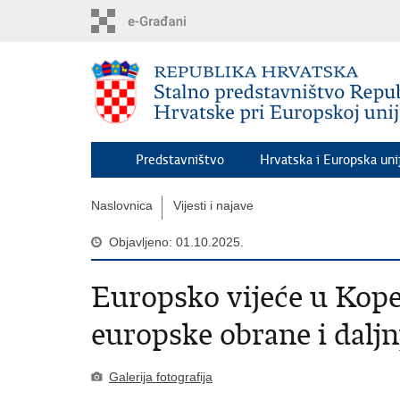
Preskoči
na
glavni
sadržaj
Predstavništvo
Hrvatska i Europska uni
Naslovnica
Vijesti i najave
Objavljeno: 01.10.2025.
Europsko vijeće u Kop
europske obrane i daljn
Galerija fotografija