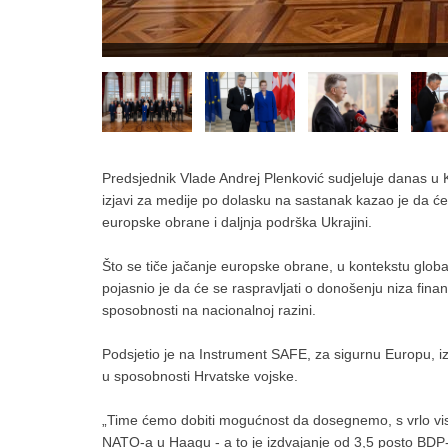
Predsjednik Vlade Andrej Plenković sudjeluje danas 
izjavi za medije po dolasku na sastanak kazao je da će 
europske obrane i daljnja podrška Ukrajini.
Što se tiče jačanje europske obrane, u kontekstu global
pojasnio je da će se raspravljati o donošenju niza fina
sposobnosti na nacionalnoj razini.
Podsjetio je na Instrument SAFE, za sigurnu Europu, iz
u sposobnosti Hrvatske vojske.
„Time ćemo dobiti mogućnost da dosegnemo, s vrlo viso
NATO-a u Haagu - a to je izdvajanje od 3,5 posto BD