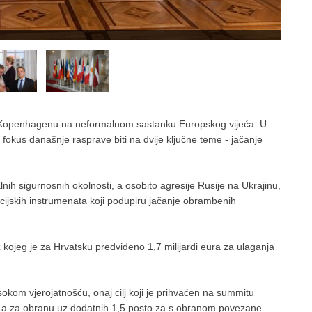
u Kopenhagenu na neformalnom sastanku Europskog vijeća. U
fokus današnje rasprave biti na dvije ključne teme - jačanje
nih sigurnosnih okolnosti, a osobito agresije Rusije na Ukrajinu,
ncijskih instrumenata koji podupiru jačanje obrambenih
 kojeg je za Hrvatsku predviđeno 1,7 milijardi eura za ulaganja
kom vjerojatnošću, onaj cilj koji je prihvaćen na summitu
P-a za obranu uz dodatnih 1,5 posto za s obranom povezane