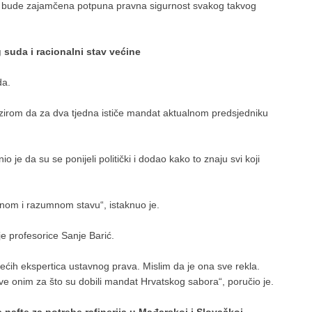
 da bude zajamčena potpuna pravna sigurnost svakog takvog
suda i racionalni stav većine
da.
zirom da za dva tjedna ističe mandat aktualnom predsjedniku
io je da su se ponijeli politički i dodao kako to znaju svi koji
nalnom i razumnom stavu“, istaknuo je.
e profesorice Sanje Barić.
ećih ekspertica ustavnog prava. Mislim da je ona sve rekla.
ve onim za što su dobili mandat Hrvatskog sabora“, poručio je.
 nafte za potrebe rafinerija u Mađarskoj i Slovačkoj