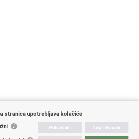
a stranica upotrebljava kolačiće
žni
Prihvaćam
Ne prihvaćam