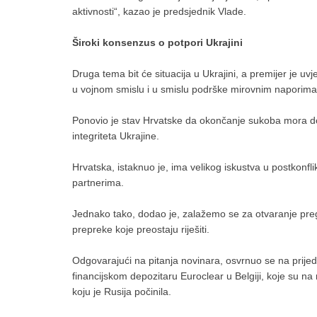
aktivnosti“, kazao je predsjednik Vlade.
Široki konsenzus o potpori Ukrajini
Druga tema bit će situacija u Ukrajini, a premijer je uvj
u vojnom smislu i u smislu podrške mirovnim naporim
Ponovio je stav Hrvatske da okončanje sukoba mora dov
integriteta Ukrajine.
Hrvatska, istaknuo je, ima velikog iskustva u postkonfl
partnerima.
Jednako tako, dodao je, zalažemo se za otvaranje preg
prepreke koje preostaju riješiti.
Odgovarajući na pitanja novinara, osvrnuo se na prijed
financijskom depozitaru Euroclear u Belgiji, koje su na
koju je Rusija počinila.