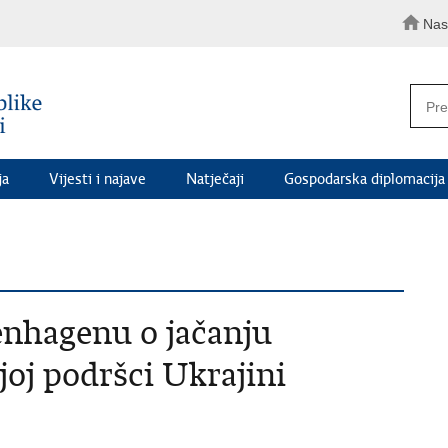
Nas
ja
Vijesti i najave
Natječaji
Gospodarska diplomacija
enhagenu o jačanju
joj podršci Ukrajini