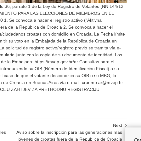
ulo 36, párrafo 1 de la Ley de Registro de Votantes (NN 144/12,
DRONAMIENTO PARA LAS ELECCIONES DE MIEMBROS EN EL
 Se convoca a hacer el registro activo (“Aktivna
fuera de la República de Croacia 2. Se convoca a hacer el
tes/ciudadanos croatas con domicilio en Croacia. La Fecha límite
emitir su voto en la Embajada de la República de Croacia en
 solicitud de registro activo/registro previo se tramita vía e-
mulario junto con la copia de su documento de identidad. Los
de la Embajada: https://mvep.gov.hr/ar Consultas para el
/, introduciendo su OIB (Número de Identificación Fiscal) o su
l caso de que el votante desconozca su OIB o su MBG, lo
ica de Croacia en Buenos Aires vía e-mail: croemb.ar@mvep.hr
ACIJU ZAHTJEV ZA PRETHODNU REGISTRACIJU
Next
les
Aviso sobre la inscripción para las generaciones más
jóvenes de croatas fuera de la República de Croacia
Ov