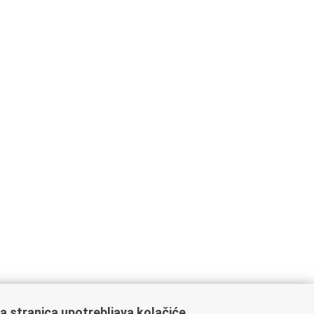
a stranica upotrebljava kolačiće