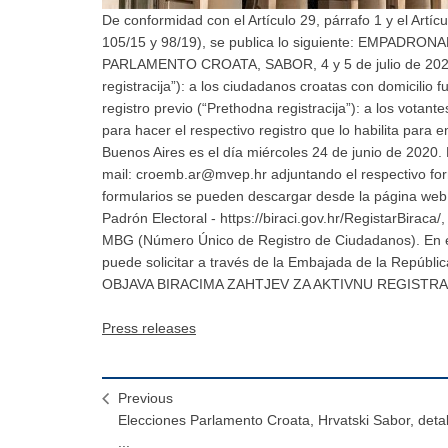
De conformidad con el Artículo 29, párrafo 1 y el Artíc
105/15 y 98/19), se publica lo siguiente: EMPA
PARLAMENTO CROATA, SABOR, 4 y 5 de julio de 2020 1.
registracija”): a los ciudadanos croatas con domicilio 
registro previo (“Prethodna registracija”): a los votan
para hacer el respectivo registro que lo habilita para 
Buenos Aires es el día miércoles 24 de junio de 2020. La
mail: croemb.ar@mvep.hr adjuntando el respectivo for
formularios se pueden descargar desde la página web 
Padrón Electoral - https://biraci.gov.hr/RegistarBiraca
MBG (Número Único de Registro de Ciudadanos). En e
puede solicitar a través de la Embajada de la Repúbl
OBJAVA BIRACIMA ZAHTJEV ZA AKTIVNU REGISTR
Press releases
Previous
Elecciones Parlamento Croata, Hrvatski Sabor, detal
...