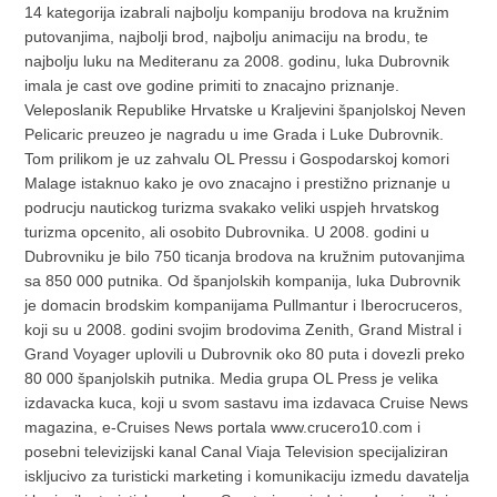
14 kategorija izabrali najbolju kompaniju brodova na kružnim
putovanjima, najbolji brod, najbolju animaciju na brodu, te
najbolju luku na Mediteranu za 2008. godinu, luka Dubrovnik
imala je cast ove godine primiti to znacajno priznanje.
Veleposlanik Republike Hrvatske u Kraljevini španjolskoj Neven
Pelicaric preuzeo je nagradu u ime Grada i Luke Dubrovnik.
Tom prilikom je uz zahvalu OL Pressu i Gospodarskoj komori
Malage istaknuo kako je ovo znacajno i prestižno priznanje u
podrucju nautickog turizma svakako veliki uspjeh hrvatskog
turizma opcenito, ali osobito Dubrovnika. U 2008. godini u
Dubrovniku je bilo 750 ticanja brodova na kružnim putovanjima
sa 850 000 putnika. Od španjolskih kompanija, luka Dubrovnik
je domacin brodskim kompanijama Pullmantur i Iberocruceros,
koji su u 2008. godini svojim brodovima Zenith, Grand Mistral i
Grand Voyager uplovili u Dubrovnik oko 80 puta i dovezli preko
80 000 španjolskih putnika. Media grupa OL Press je velika
izdavacka kuca, koji u svom sastavu ima izdavaca Cruise News
magazina, e-Cruises News portala www.crucero10.com i
posebni televizijski kanal Canal Viaja Television specijaliziran
iskljucivo za turisticki marketing i komunikaciju izmedu davatelja