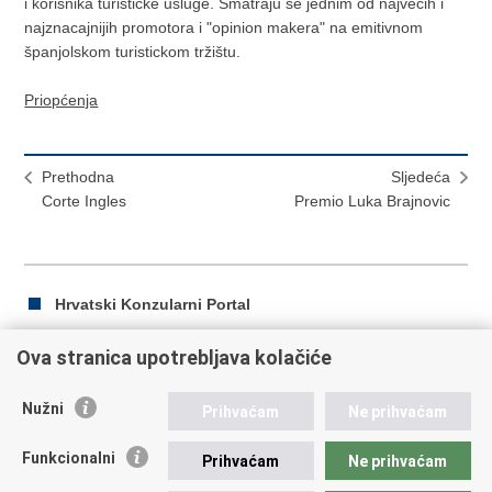
i korisnika turisticke usluge. Smatraju se jednim od najvecih i
najznacajnijih promotora i "opinion makera" na emitivnom
španjolskom turistickom tržištu.
Priopćenja
Prethodna
Sljedeća
Corte Ingles
Premio Luka Brajnovic
Hrvatski Konzularni Portal
Ova stranica upotrebljava kolačiće
Ispiši
Podijeli
Podijeli
Nužni
Prihvaćam
Ne prihvaćam
stranicu
na
na
Republika Hrvatska
Facebooku
Twitteru
Funkcionalni
Prihvaćam
Ne prihvaćam
Ministarstvo vanjskih i europskih poslova