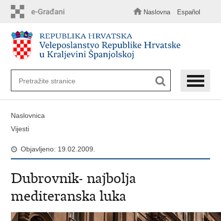
Preskoči
na
Naslovna
Español
glavni
sadržaj
Naslovnica
Vijesti
Objavljeno: 19.02.2009.
Dubrovnik- najbolja
mediteranska luka