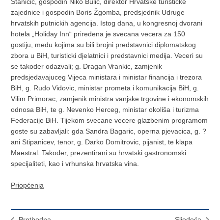
Stanicic, gospodin Niko Bulic, direktor Hrvatske turisticke
zajednice i gospodin Boris Žgomba, predsjednik Udruge
hrvatskih putnickih agencija. Istog dana, u kongresnoj dvorani
hotela „Holiday Inn“ priredena je svecana vecera za 150
gostiju, medu kojima su bili brojni predstavnici diplomatskog
zbora u BiH, turisticki djelatnici i predstavnici medija. Veceri su
se takoder odazvali; g. Dragan Vrankic, zamjenik
predsjedavajuceg Vijeca ministara i ministar financija i trezora
BiH, g. Rudo Vidovic, ministar prometa i komunikacija BiH, g.
Vilim Primorac, zamjenik ministra vanjske trgovine i ekonomskih
odnosa BiH, te g. Nevenko Herceg, ministar okoliša i turizma
Federacije BiH. Tijekom svecane vecere glazbenim programom
goste su zabavljali: gda Sandra Bagaric, operna pjevacica, g. ?
ani Stipanicev, tenor, g. Darko Domitrovic, pijanist, te klapa
Maestral. Takoder, prezentirani su hrvatski gastronomski
specijaliteti, kao i vrhunska hrvatska vina.
Priopćenja
Prethodna
Sljedeća