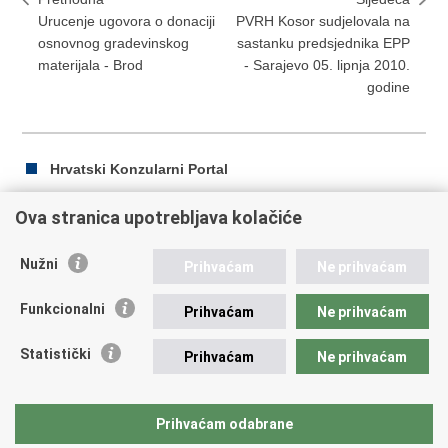
Urucenje ugovora o donaciji
PVRH Kosor sudjelovala na
osnovnog gradevinskog
sastanku predsjednika EPP
materijala - Brod
- Sarajevo 05. lipnja 2010.
godine
Hrvatski Konzularni Portal
Ova stranica upotrebljava kolačiće
Ispiši
Podijeli
Podijeli
Nužni
Prihvaćam
Ne prihvaćam
stranicu
na
na
Republika Hrvatska
Facebooku
Twitteru
Funkcionalni
Prihvaćam
Ne prihvaćam
Ministarstvo vanjskih i europskih poslova
Statistički
Prihvaćam
Ne prihvaćam
Trg N.Š. Zrinskog 7-8, 10000 Zagreb
tel.:
+385 (0)1 4569 964
fax: +385 (0)1 4551 795, +385 (0)1 4920 149
Prihvaćam odabrane
E-adresa:
ministarstvo@mvep.hr