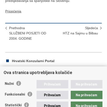
predsjedavanja sa španjolske na Sloveniju.
Priopćenja
Prethodna
Sljedeća
SLUŽBENI POSJETI OD
HTZ na Sajmu u Bilbau
2004. GODINE
Hrvatski Konzularni Portal
Ova stranica upotrebljava kolačiće
Ispiši
Podijeli
Podijeli
Nužni
Prihvaćam
Ne prihvaćam
stranicu
na
na
Republika Hrvatska
Facebooku
Twitteru
Funkcionalni
Prihvaćam
Ne prihvaćam
Ministarstvo vanjskih i europskih poslova
Statistički
Prihvaćam
Ne prihvaćam
Trg N.Š. Zrinskog 7-8, 10000 Zagreb