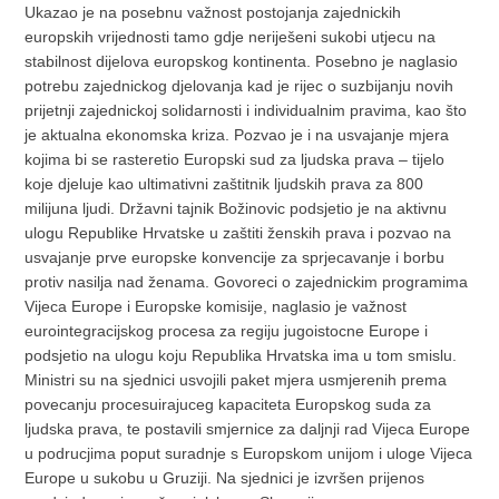
Ukazao je na posebnu važnost postojanja zajednickih
europskih vrijednosti tamo gdje neriješeni sukobi utjecu na
stabilnost dijelova europskog kontinenta. Posebno je naglasio
potrebu zajednickog djelovanja kad je rijec o suzbijanju novih
prijetnji zajednickoj solidarnosti i individualnim pravima, kao što
je aktualna ekonomska kriza. Pozvao je i na usvajanje mjera
kojima bi se rasteretio Europski sud za ljudska prava – tijelo
koje djeluje kao ultimativni zaštitnik ljudskih prava za 800
milijuna ljudi. Državni tajnik Božinovic podsjetio je na aktivnu
ulogu Republike Hrvatske u zaštiti ženskih prava i pozvao na
usvajanje prve europske konvencije za sprjecavanje i borbu
protiv nasilja nad ženama. Govoreci o zajednickim programima
Vijeca Europe i Europske komisije, naglasio je važnost
eurointegracijskog procesa za regiju jugoistocne Europe i
podsjetio na ulogu koju Republika Hrvatska ima u tom smislu.
Ministri su na sjednici usvojili paket mjera usmjerenih prema
povecanju procesuirajuceg kapaciteta Europskog suda za
ljudska prava, te postavili smjernice za daljnji rad Vijeca Europe
u podrucjima poput suradnje s Europskom unijom i uloge Vijeca
Europe u sukobu u Gruziji. Na sjednici je izvršen prijenos