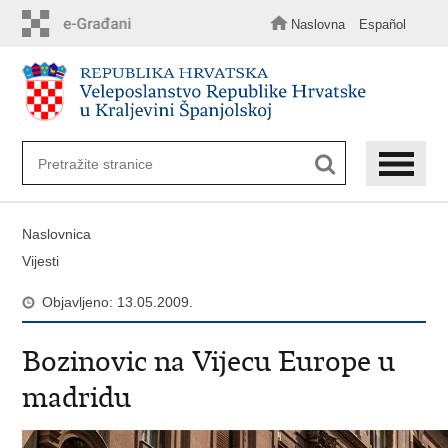
Preskoči
na
Naslovna
Español
glavni
sadržaj
Naslovnica
Vijesti
Objavljeno: 13.05.2009.
Bozinovic na Vijecu Europe u
madridu