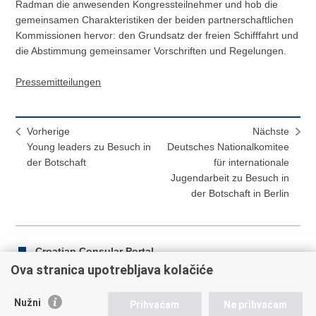
Radman die anwesenden Kongressteilnehmer und hob die
gemeinsamen Charakteristiken der beiden partnerschaftlichen
Kommissionen hervor: den Grundsatz der freien Schifffahrt und
die Abstimmung gemeinsamer Vorschriften und Regelungen.
Pressemitteilungen
Vorherige
Nächste
Young leaders zu Besuch in
Deutsches Nationalkomitee
der Botschaft
für internationale
Jugendarbeit zu Besuch in
der Botschaft in Berlin
Croatian Consular Portal
Ova stranica upotrebljava kolačiće
Nužni
Prihvaćam
Ne prihvaćam
Drucke
Auf
Auf