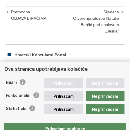
Prethodna
Sljedeća
OBJAVA BIRAČIMA
Otvorenje izložbe Natalie
Borčić pod naslovom
„Ješka“
Hrvatski Konzularni Portal
Ova stranica upotrebljava kolačiće
Ispiši
Podijeli
Podijeli
Nužni
Prihvaćam
Ne prihvaćam
stranicu
na
na
Republika Hrvatska
Facebooku
Twitteru
Funkcionalni
Prihvaćam
Ne prihvaćam
Ministarstvo vanjskih i europskih poslova
Statistički
Prihvaćam
Ne prihvaćam
Trg N.Š. Zrinskog 7-8, 10000 Zagreb
tel.:
+385 (0)1 4569 964
fax: +385 (0)1 4551 795, +385 (0)1 4920 149
Prihvaćam odabrane
E-adresa:
ministarstvo@mvep.hr