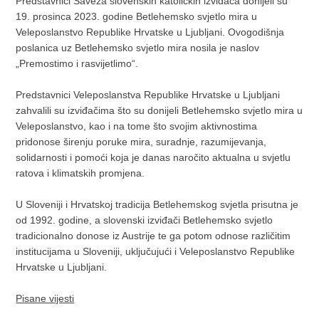
Predstavnici Saveza slovenskih katoličkih izviđača donijeli su
19. prosinca 2023. godine Betlehemsko svjetlo mira u
Veleposlanstvo Republike Hrvatske u Ljubljani. Ovogodišnja
poslanica uz Betlehemsko svjetlo mira nosila je naslov
„Premostimo i rasvijetlimo“.
Predstavnici Veleposlanstva Republike Hrvatske u Ljubljani
zahvalili su izviđačima što su donijeli Betlehemsko svjetlo mira u
Veleposlanstvo, kao i na tome što svojim aktivnostima
pridonose širenju poruke mira, suradnje, razumijevanja,
solidarnosti i pomoći koja je danas naročito aktualna u svjetlu
ratova i klimatskih promjena.
U Sloveniji i Hrvatskoj tradicija Betlehemskog svjetla prisutna je
od 1992. godine, a slovenski izviđači Betlehemsko svjetlo
tradicionalno donose iz Austrije te ga potom odnose različitim
institucijama u Sloveniji, uključujući i Veleposlanstvo Republike
Hrvatske u Ljubljani.
Pisane vijesti