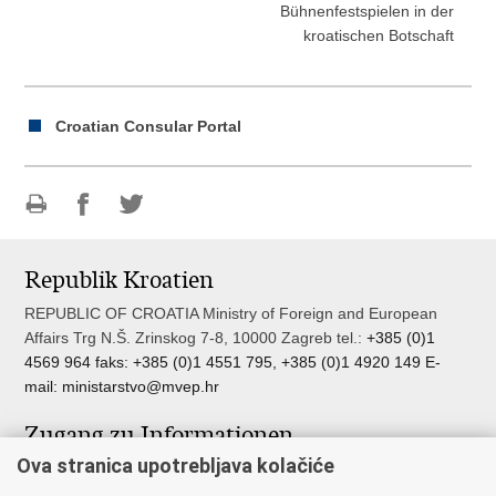
Bühnenfestspielen in der
kroatischen Botschaft
Croatian Consular Portal
Drucke
Auf
Auf
diese
Facebook
Twitter
Republik Kroatien
Seite
teilen
teilen
REPUBLIC OF CROATIA Ministry of Foreign and European
Affairs Trg N.Š. Zrinskog 7-8, 10000 Zagreb tel.:
+385 (0)1
4569 964 faks: +385 (0)1 4551 795, +385 (0)1 4920 149 E-
mail:
ministarstvo@mvep.hr
Zugang zu Informationen
Ova stranica upotrebljava kolačiće
Pristup informacijama
Službenik za zaštitu osobnih podataka