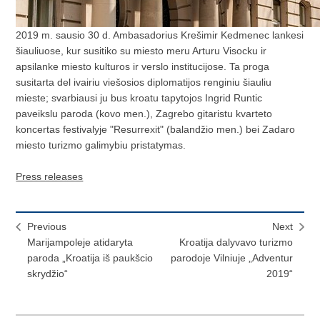
2019 m. sausio 30 d. Ambasadorius Krešimir Kedmenec lankesi
šiauliuose, kur susitiko su miesto meru Arturu Visocku ir
apsilanke miesto kulturos ir verslo institucijose. Ta proga
susitarta del ivairiu viešosios diplomatijos renginiu šiauliu
mieste; svarbiausi ju bus kroatu tapytojos Ingrid Runtic
paveikslu paroda (kovo men.), Zagrebo gitaristu kvarteto
koncertas festivalyje "Resurrexit" (balandžio men.) bei Zadaro
miesto turizmo galimybiu pristatymas.
Press releases
Previous
Next
Marijampoleje atidaryta
Kroatija dalyvavo turizmo
paroda „Kroatija iš paukšcio
parodoje Vilniuje „Adventur
skrydžio“
2019“