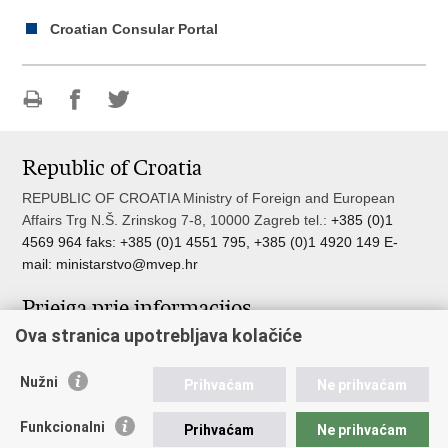
Croatian Consular Portal
Print
Share
Share
this
on
on
Republic of Croatia
page
Facebook
Twitteru
REPUBLIC OF CROATIA Ministry of Foreign and European
Affairs Trg N.Š. Zrinskog 7-8, 10000 Zagreb tel.:
+385 (0)1
4569 964 faks: +385 (0)1 4551 795, +385 (0)1 4920 149 E-
mail:
ministarstvo@mvep.hr
Prieiga prie informacijos
Ova stranica upotrebljava kolačiće
Pristup informacijama
Službenik za zaštitu osobnih podataka
Nužni
Nepravilnosti
Prihvaćam
Ne prihvaćam
Neetično postupanje
Funkcionalni
Prihvaćam
Ne prihvaćam