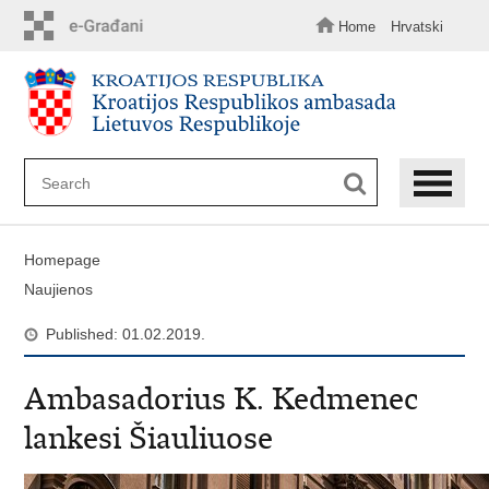
Skip
to
Home
Hrvatski
main
content
Homepage
Naujienos
Published: 01.02.2019.
Ambasadorius K. Kedmenec
lankesi Šiauliuose