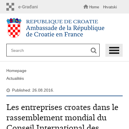
Skip
to
Home
Hrvatski
main
content
Homepage
Actualités
Published: 26.08.2016.
Les entreprises croates dans le
rassemblement mondial du
Conseil International des