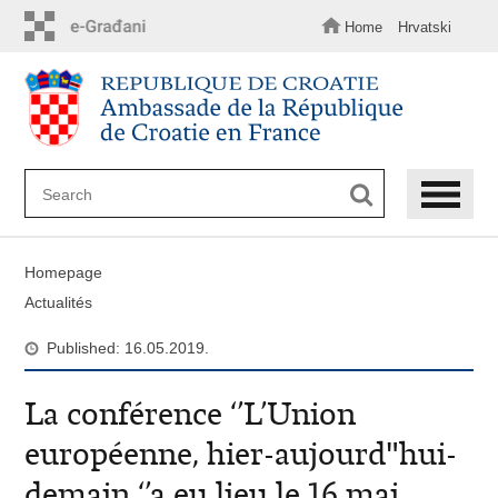
Skip
to
Home
Hrvatski
main
content
Homepage
Actualités
Published: 16.05.2019.
La conférence ‘’L’Union
européenne, hier-aujourd"hui-
demain ‘’a eu lieu le 16 mai