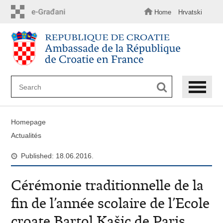
Skip
to
Home
Hrvatski
main
content
Homepage
Actualités
Published: 18.06.2016.
Cérémonie traditionnelle de la
fin de l’année scolaire de l’Ecole
croate Bartol Kašic de Paris