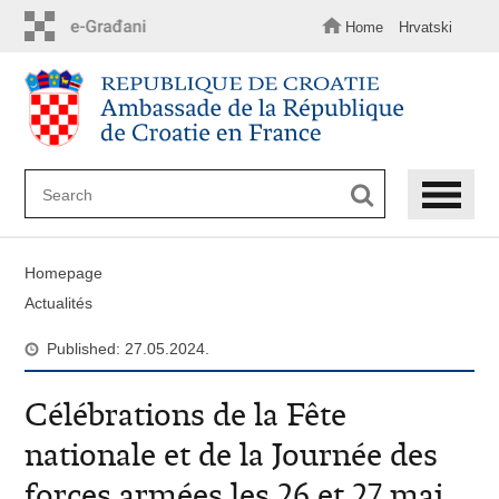
Skip
to
Home
Hrvatski
main
content
Homepage
Actualités
Published: 27.05.2024.
Célébrations de la Fête
nationale et de la Journée des
forces armées les 26 et 27 mai