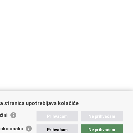
a stranica upotrebljava kolačiće
žni
Prihvaćam
Ne prihvaćam
nkcionalni
Prihvaćam
Ne prihvaćam