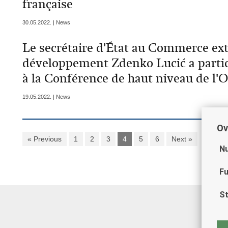
française
30.05.2022. | News
Le secrétaire d'État au Commerce ext
développement Zdenko Lucić a partici
à la Conférence de haut niveau de l'
19.05.2022. | News
Ov
« Previous
1
2
3
4
5
6
Next »
Nu
Fu
St