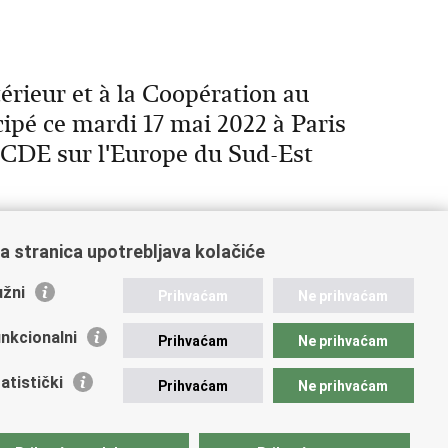
érieur et à la Coopération au
pé ce mardi 17 mai 2022 à Paris
OCDE sur l'Europe du Sud-Est
a stranica upotrebljava kolačiće
žni
Prihvaćam
Ne prihvaćam
nkcionalni
Prihvaćam
Ne prihvaćam
atistički
Prihvaćam
Ne prihvaćam