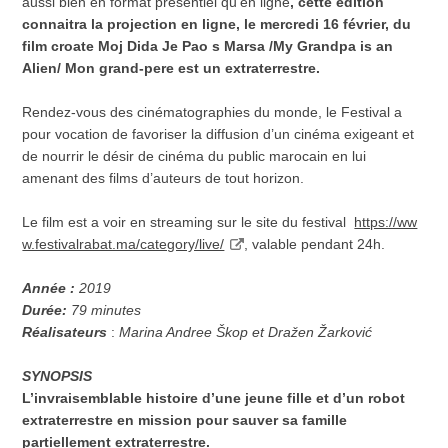
aussi bien en format présentiel qu’en ligne
, cette édition
connaitra la projection en ligne, le mercredi 16 février, du
film croate Moj Dida Je Pao s Marsa /
My Grandpa is an
Alien/
Mon grand-pere est un extraterrestre.
Rendez-vous des cinématographies du monde, le Festival a
pour vocation de favoriser la diffusion d’un cinéma exigeant et
de nourrir le désir de cinéma du public marocain en lui
amenant des films d’auteurs de tout horizon.
Le film est a voir en streaming sur le site du festival
https://ww
w.festivalrabat.ma/category/live/
, valable pendant 24h.
Année :
2019
Durée:
79 minutes
Réalisateurs
:
Marina Andree Škop et Dražen Žarković
SYNOPSIS
L’invraisemblable histoire d’une jeune fille et d’un robot
extraterrestre en mission pour sauver sa famille
partiellement extraterrestre.