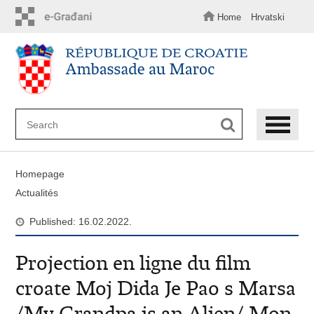
Skip
to
Home
Hrvatski
main
content
Homepage
Actualités
Published: 16.02.2022.
Projection en ligne du film
croate Moj Dida Je Pao s Marsa
/My Grandpa is an Alien/ Mon