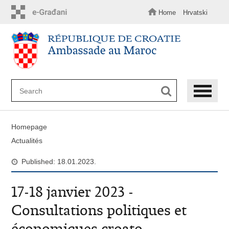
Skip
to
Home
Hrvatski
main
content
Homepage
Actualités
Published: 18.01.2023.
17-18 janvier 2023 -
Consultations politiques et
économiques croato-