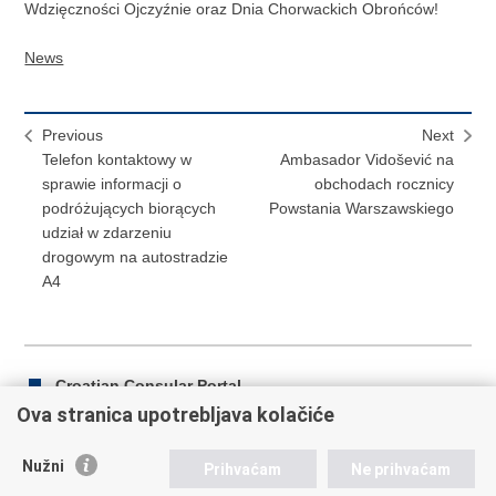
Wdzięczności Ojczyźnie oraz Dnia Chorwackich Obrońców!
News
Previous
Next
Telefon kontaktowy w
Ambasador Vidošević na
sprawie informacji o
obchodach rocznicy
podróżujących biorących
Powstania Warszawskiego
udział w zdarzeniu
drogowym na autostradzie
A4
Croatian Consular Portal
Ova stranica upotrebljava kolačiće
Nužni
Prihvaćam
Ne prihvaćam
Print
Share
Share