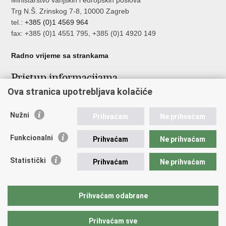
Ministarstvo vanjskih i europskih poslova
Trg N.Š. Zrinskog 7-8, 10000 Zagreb
tel.:
+385 (0)1 4569 964
fax: +385 (0)1 4551 795, +385 (0)1 4920 149
Radno vrijeme sa strankama
Pristup informacijama
Ova stranica upotrebljava kolačiće
Pristup informacijama
Službenik za zaštitu osobnih podataka
Nužni
Nepravilnosti
Prihvaćam
Ne prihvaćam
Neetično postupanje
Funkcionalni
Prihvaćam
Ne prihvaćam
Važne poveznice
Statistički
Prihvaćam
Ne prihvaćam
Javna nabava u MVEP-u
Natječaji
Nadzor rada i unutarnja revizija službe vanjskih poslova
Prihvaćam odabrane
Pučki pravobranitelj
Prihvaćam sve