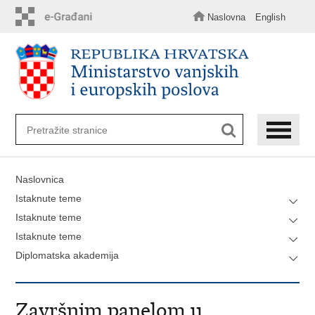
Preskoči
na
Naslovna
English
glavni
sadržaj
Naslovnica
Istaknute teme
Istaknute teme
Istaknute teme
Diplomatska akademija
Završnim panelom u