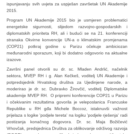
ispunjavanju svih uvjeta za uspješan završetak UN Akademije
2015.
Program UN Akademije 2015 bio je usmjeren problematici
energetske sigurnosti, slijedom razvojno-gospodarskih i
diplomatskih prioriteta RH, ali i budući se na 21. konferenciji
stranaka Okvirne konvencije UN-a o klimatskim promjenama
(COP21) potkraj godine u Parizu očekuje ambiciozan
međunarodni sporazum, koji bi dodatno odgovorio na aktualne
izazove.
Završni panel otvorili su dr. sc. Mladen Andrlić, načelnik
sektora, MVEP RH i g. Alan Kečkeš, voditelj UN Akademije i
potpredsjednik Hrvatskog društva za Ujedinjene narode, a
moderirao je dr. sc. Dubravko Žirovčić, voditelj Diplomatske
akademije MVEP RH. O pripremi konferencije COP21 u Parizu
i očekivanim rezultatima govorila je veleposlanica Francuske
Republike u RH gđa Michele Boccoz, istaknuvši važnost
prijelaza s logike 'podjele tereta' na logiku 'podjele rješenja' radi
postizanja konačnog dogovora. Dr. sc. Maja Božičević
Vrhovčak, predsjednica Društva za oblikovanje održivog razvoja