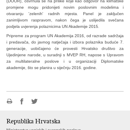
(DOOR), osvrnula se na prilike koje kao odgovor na klimatske
promjene mogu pridonijeti novim poslovnim modelima i
otvaranju 'zelenih' radnih mjesta. Panel je zaključen
zanimljivom raspravom, nakon čega je uslijedila svečana
podjela uvjerenja polaznicima UN Akademije 2015.
Pripreme za program UN Akademija 2016, od razrade sadržaja
i predavača, do javnog natječaja i izbora polaznika buduće 7.
generacije, uobičajeno će provesti Hrvatsko društvo za
Ujedinjene narode, u suradnji s MVEP RH, napose s Upravom
za multilateralne poslove i u organizaciji Diplomatske
akademije, što se planira u siječnju 2016. godine.
Ispiši
Podijeli
Podijeli
stranicu
na
na
Republika Hrvatska
Facebooku
Twitteru