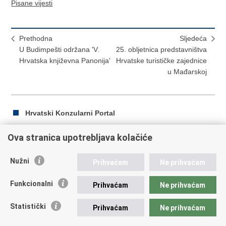
Pisane vijesti
Prethodna
Sljedeća
U Budimpešti održana 'V.
25. obljetnica predstavništva
Hrvatska književna Panonija'
Hrvatske turističke zajednice
u Mađarskoj
Hrvatski Konzularni Portal
Ova stranica upotrebljava kolačiće
Ispiši
Podijeli
Podijeli
Nužni
Prihvaćam
Ne prihvaćam
stranicu
na
na
Republika Hrvatska
Facebooku
Twitteru
Funkcionalni
Prihvaćam
Ne prihvaćam
Ministarstvo vanjskih i europskih poslova
Statistički
Prihvaćam
Ne prihvaćam
Trg N.Š. Zrinskog 7-8, 10000 Zagreb
tel.:
+385 (0)1 4569 964