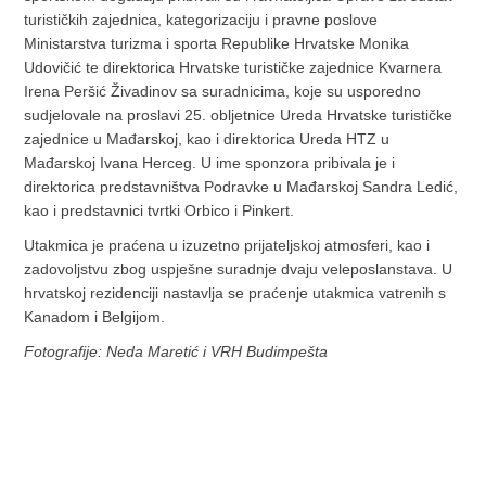
turističkih zajednica, kategorizaciju i pravne poslove
Ministarstva turizma i sporta Republike Hrvatske Monika
Udovičić te direktorica Hrvatske turističke zajednice Kvarnera
Irena Peršić Živadinov sa suradnicima, koje su usporedno
sudjelovale na proslavi 25. obljetnice Ureda Hrvatske turističke
zajednice u Mađarskoj, kao i direktorica Ureda HTZ u
Mađarskoj Ivana Herceg. U ime sponzora pribivala je i
direktorica predstavništva Podravke u Mađarskoj Sandra Ledić,
kao i predstavnici tvrtki Orbico i Pinkert.
Utakmica je praćena u izuzetno prijateljskoj atmosferi, kao i
zadovoljstvu zbog uspješne suradnje dvaju veleposlanstava. U
hrvatskoj rezidenciji nastavlja se praćenje utakmica vatrenih s
Kanadom i Belgijom.
Fotografije: Neda Maretić i VRH Budimpešta