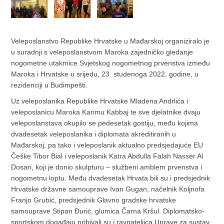
Veleposlanstvo Republike Hrvatske u Mađarskoj organiziralo je
u suradnji s veleposlanstvom Maroka zajedničko gledanje
nogometne utakmice Svjetskog nogometnog prvenstva između
Maroka i Hrvatske u srijedu, 23. studenoga 2022. godine, u
rezidenciji u Budimpešti.
Uz veleposlanika Republike Hrvatske Mladena Andrlića i
veleposlanicu Maroka Karimu Kabbaj te sve djelatnike dvaju
veleposlanstava okupilo se pedesetak gostiju, među kojima
dvadesetak veleposlanika i diplomata akreditiranih u
Mađarskoj, pa tako i veleposlanik aktualno predsjedajuće EU
Češke Tibor Bial i veleposlanik Katra Abdulla Falah Nasser Al
Dosari, koji je donio skulpturu – službeni amblem prvenstva i
nogometnu loptu. Među dvadesetak Hrvata bili su i predsjednik
Hrvatske državne samouprave Ivan Gugan, načelnik Koljnofa
Franjo Grubić, predsjednik Glavno gradske hrvatske
samouprave Stipan Đurić, glumica Čarna Kršul. Diplomatsko-
sportskom događaju pribivali su i ravnateljica Uprave za sustav