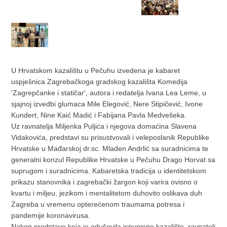
U Hrvatskom kazalištu u Pečuhu izvedena je kabaret
uspješnica Zagrebačkoga gradskog kazališta Komedija
'Zagrepčanke i statičar', autora i redatelja Ivana Lea Leme, u
sjajnoj izvedbi glumaca Mile Elegović, Nere Stipičević, Ivone
Kundert, Nine Kaić Madić i Fabijana Pavla Medvešeka.
Uz ravnatelja Miljenka Puljića i njegova domaćina Slavena
Vidakovića, predstavi su prisustvovali i veleposlanik Republike
Hrvatske u Mađarskoj dr.sc. Mladen Andrlić sa suradnicima te
generalni konzul Republike Hrvatske u Pečuhu Drago Horvat sa
suprugom i suradnicima. Kabaretska tradicija u identitetskom
prikazu stanovnika i zagrebački žargon koji varira ovisno o
kvartu i miljeu, jezikom i mentalitetom duhovito oslikava duh
Zagreba u vremenu opterećenom traumama potresa i
pandemije koronavirusa.
Nakon predstave koja je oduševila ispunjeno kazalište, ravnatelj