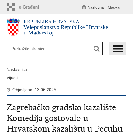
Preskoči
na
Naslovna
Magyar
glavni
sadržaj
Naslovnica
Vijesti
Objavljeno: 13.06.2025.
Zagrebačko gradsko kazalište
Komedija gostovalo u
Hrvatskom kazalištu u Pečuhu