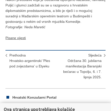
Puljić i glumci zadržali su se u razgovoru s hrvatskim
diplomatskim predstavnicima, a bilo je riječi i o mogućoj
suradnji s Mađarskim operetnim teatrom u Budimpešti i
gostovanju s nekim od vrsnih mjuzikla Komedije.
Fotografije: Neda Maretić
Pisane vijesti
Prethodna
Sljedeća
Hrvatsko-argentinski 'Ples
Održana 30. jubilarna
pod zvijezdama' u Etyeku
manifestacija Baranjski
bećarac u Topolju, 6. i 7.
lipnja 2025.
Hrvatski Konzularni Portal
Ova stranica upotrebljava kolačiće