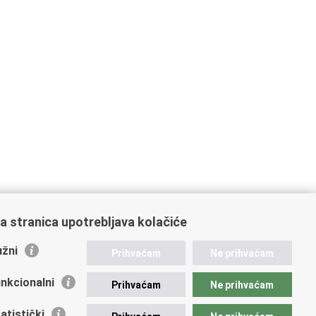
a stranica upotrebljava kolačiće
žni
Prihvaćam
Ne prihvaćam
nkcionalni
Prihvaćam
Ne prihvaćam
atistički