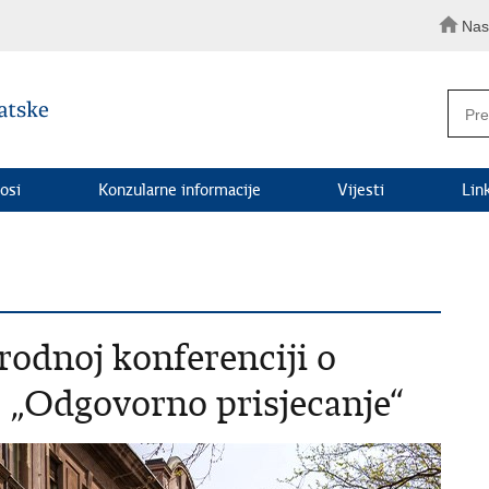
Nas
osi
Konzularne informacije
Vijesti
Lin
odnoj konferenciji o
- „Odgovorno prisjecanje“