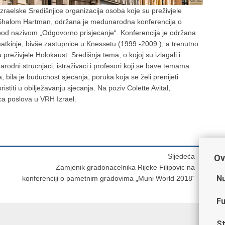
 izraelske Središnjice organizacija osoba koje su preživjele
m Shalom Hartman, održana je medunarodna konferencija o
 pod nazivom „Odgovorno prisjecanje“. Konferencija je održana
plomatkinje, bivše zastupnice u Knessetu (1999.-2009.), a trenutno
preživjele Holokaust. Središnja tema, o kojoj su izlagali i
narodni strucnjaci, istraživaci i profesori koji se bave temama
 bila je buducnost sjecanja, poruka koja se želi prenijeti
stiti u obilježavanju sjecanja. Na poziv Colette Avital,
ica poslova u VRH Izrael.
Sljedeća
Ov
Zamjenik gradonacelnika Rijeke Filipovic na
Nu
konferenciji o pametnim gradovima „Muni World 2018“
Fu
St