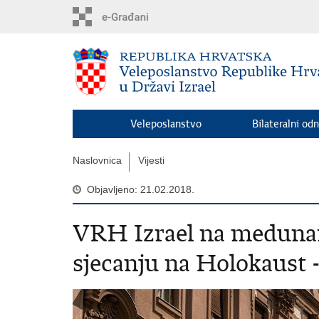
Preskoči
na
glavni
sadržaj
Veleposlanstvo
Bilateralni odn
Naslovnica
Vijesti
Objavljeno: 21.02.2018.
VRH Izrael na medunar
sjecanju na Holokaust 