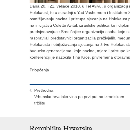
Dana 20. i 21. veljace 2018. u Tel Avivu, u organizaciji
Holokaust, te u suradnji s Yad Vashemom i Instituto
osmišljavanju nacina i pristupa sjecanja na Holokaust
na inicijativu Colette Avital, izraelske politicarke i di
predsjedavajuce Središnjice organizacija osoba koje su 
raspravljali predstavnici organizacija preživjelih, medu
Holokausta i obilježavanja sjecanja na žrtve Holokausta,
buducim generacijama, koje nacine, mjere i pristupe kori
konferenciji je nazocila Tina Krce, privremena otpravn
Priopćenja
Prethodna
Vrhunska hrvatska vina po prvi put na izraelskom
tržištu
Republika Hrvatska