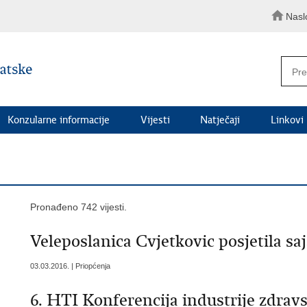
Nasl
Konzularne informacije
Vijesti
Natječaji
Linkovi
Pronađeno 742 vijesti.
Veleposlanica Cvjetkovic posjetila sa
03.03.2016. | Priopćenja
6. HTI Konferencija industrije zdrav