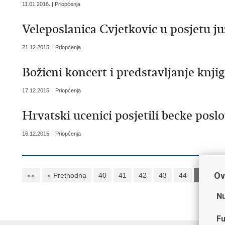
11.01.2016. | Priopćenja
Veleposlanica Cvjetkovic u posjetu 
21.12.2015. | Priopćenja
Božicni koncert i predstavljanje knji
17.12.2015. | Priopćenja
Hrvatski ucenici posjetili becke poslo
16.12.2015. | Priopćenja
Ov
««
« Prethodna
40
41
42
43
44
45
4
Nu
Fu