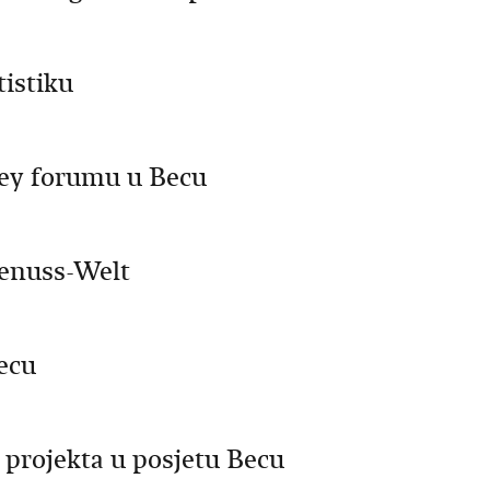
istiku
ey forumu u Becu
Genuss-Welt
ecu
projekta u posjetu Becu