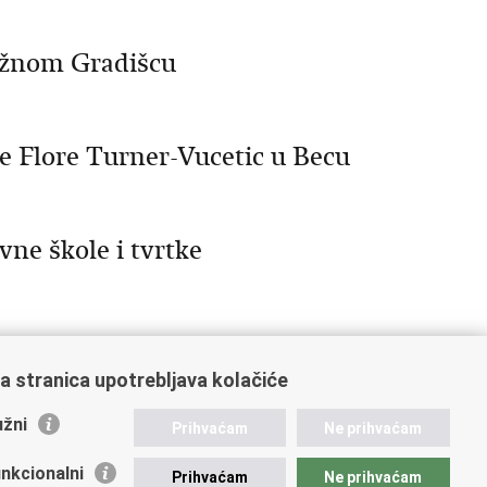
južnom Gradišcu
ge Flore Turner-Vucetic u Becu
vne škole i tvrtke
a stranica upotrebljava kolačiće
6
47
48
49
Sljedeća »
»»
žni
Prihvaćam
Ne prihvaćam
nkcionalni
Prihvaćam
Ne prihvaćam