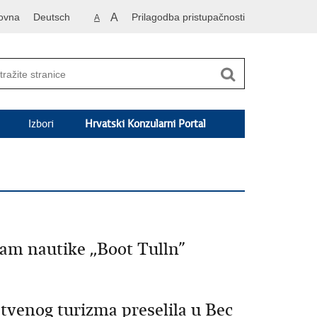
ovna
Deutsch
A
Prilagodba pristupačnosti
A
Izbori
Hrvatski Konzularni Portal
jam nautike ,,Boot Tulln”
stvenog turizma preselila u Bec