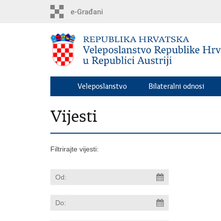
Preskoči
na
glavni
sadržaj
Veleposlanstvo
Bilateralni odnosi
Vijesti
Filtrirajte vijesti: